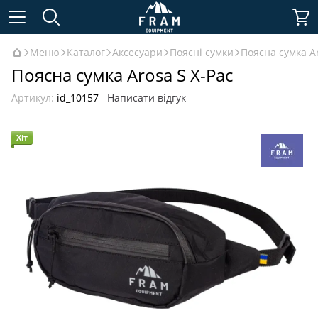
Меню
Каталог
Аксесуари
Поясні сумки
Поясна сумка Ar
Поясна сумка Arosa S X-Pac
Артикул:
id_10157
Написати відгук
Хіт