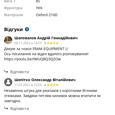
Вага, г
85
Фурнітура
YKK
Матеріали
Oxford 210D
Відгуки
3
Шаповалов Андрій Геннадійович
09.11.2023 в 14:53
Дякую за чохол FRAM-EQUIPMENT L!
Ось посилання на відео вдалого розпакування!
https://youtu.be/tMUQBQ3QZOw
Відповісти
Шепітко Олександр Віталійович
21.07.2021 в 13:24
Незамінна штука для рюкзаків з короткими бічними
зтяжками. Завдяки петлям килимок можна вчепити як
завгодно.
Відповісти