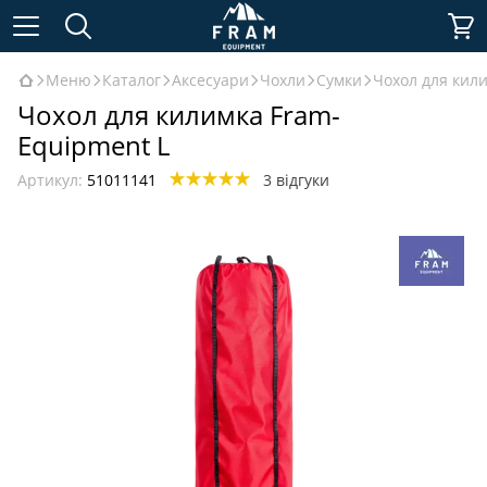
Меню
Каталог
Аксесуари
Чохли
Сумки
Чохол для кил
Чохол для килимка Fram-
Equipment L
Артикул:
51011141
3 відгуки