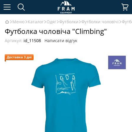
Меню
Каталог
Одяг
Футболки
Футболки чоловічі
Футб
Футболка чоловіча "Climbing"
Артикул:
id_11508
Написати відгук
Доставка 3 дні