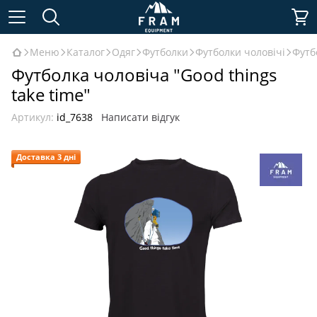
Меню
Каталог
Одяг
Футболки
Футболки чоловічі
Футб
Футболка чоловіча "Good things
take time"
Артикул:
id_7638
Написати відгук
Доставка 3 дні