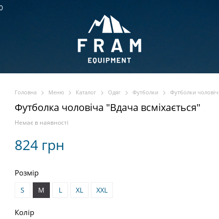
0
Головна
Меню
Каталог
Одяг
Футболки
Футболки чоловіч
Футболка чоловіча "Вдача всміхається"
Немає в наявності
824 грн
Розмір
S
M
L
XL
XXL
Колір