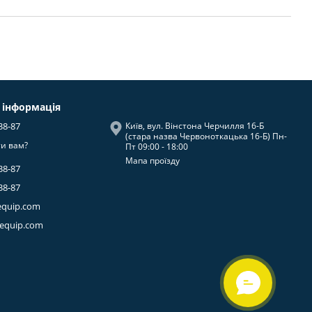
 інформація
38-87
Київ, вул. Вінстона Черчилля 16-Б
(стара назва Червоноткацька 16-Б) Пн-
и вам?
Пт 09:00 - 18:00
Мапа проїзду
38-87
38-87
equip.com
-equip.com