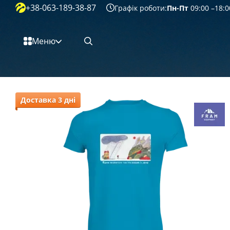
+38-063-189-38-87
Перейти к основному контенту
Графік роботи:
Пн-Пт
09:00 –18:0
Меню
Доставка 3 дні