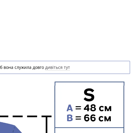
б вона служила довго
дивіться тут