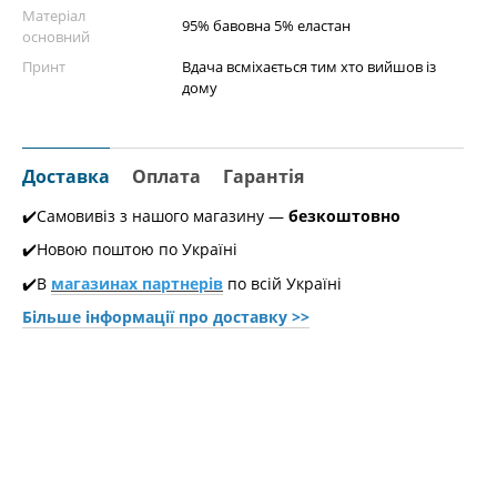
Матеріал
95% бавовна 5% еластан
основний
Принт
Вдача всміхається тим хто вийшов із
дому
Доставка
Оплата
Гарантія
✔️Самовивіз з нашого магазину —
безкоштовно
✔️Новою поштою по Україні
✔️В
магазинах партнерів
по всій Україні
Більше інформації про доставкy >>