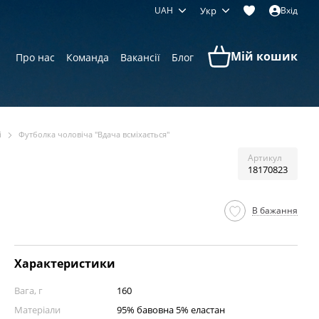
UAH
Укр
Вхід
Мій кошик
Про нас
Команда
Вакансії
Блог
і
Футболка чоловіча "Вдача всміхається"
Артикул
18170823
В бажання
Характеристики
Вага, г
160
Матеріали
95% бавовна 5% еластан