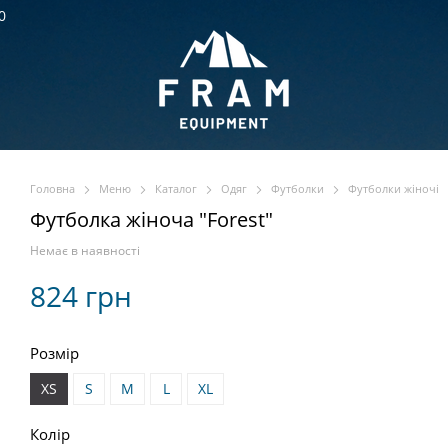
0
Головна
Меню
Каталог
Одяг
Футболки
Футболки жіночі
Футболка жіноча "Forest"
Немає в наявності
824 грн
Розмір
XS
S
M
L
XL
Колір