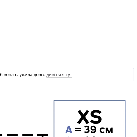
б вона служила довго
дивіться тут