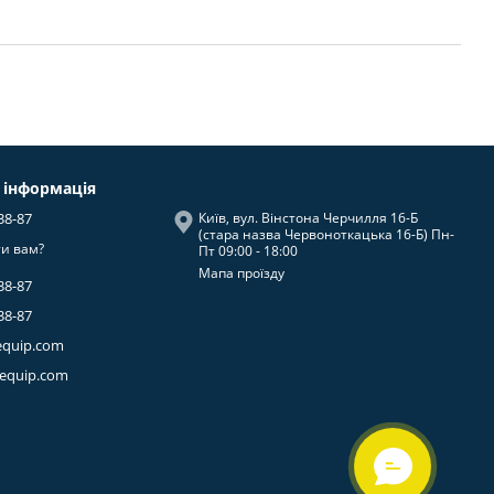
 інформація
38-87
Київ, вул. Вінстона Черчилля 16-Б
(стара назва Червоноткацька 16-Б) Пн-
и вам?
Пт 09:00 - 18:00
Мапа проїзду
38-87
38-87
equip.com
-equip.com
ОНЛАЙН
ЧАТ