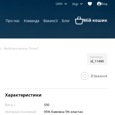
UAH
Укр
Вхід
Мій кошик
Про нас
Команда
Вакансії
Блог
Футболка жіноча "Forest"
Артикул
id_11490
В бажання
Характеристики
Вага, г
550
Матеріал основний
95% бавовна 5% еластан