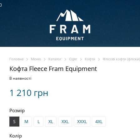
0
Головна
Меню
Каталог
Одяг
Кофти
Флісові кофти (фліски)
Кофта Fleece Fram Equipment
В наявності
1 210 грн
Розмір
S
M
L
XL
XXL
XXXL
4XL
Колір