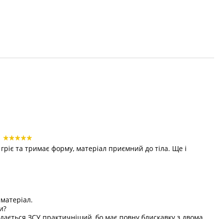
4
о гріє та тримає форму, матеріал приємний до тіла. Ще і
 матеріал.
и?
дається ЗСУ практичніший, бо має повну блискавку з двома