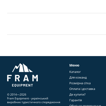
Меню
Каталог
Для команд
Розмірна сітка
Оплата і доставка
Де купити?
© 2014—2026
Fram Equipment - український
Гарантія
виробник туристичного спорядження
Обмін та повернення