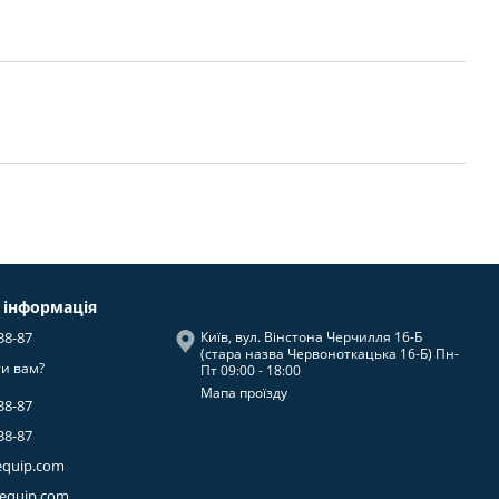
 інформація
38-87
Київ, вул. Вінстона Черчилля 16-Б
(стара назва Червоноткацька 16-Б) Пн-
и вам?
Пт 09:00 - 18:00
Мапа проїзду
38-87
38-87
equip.com
-equip.com