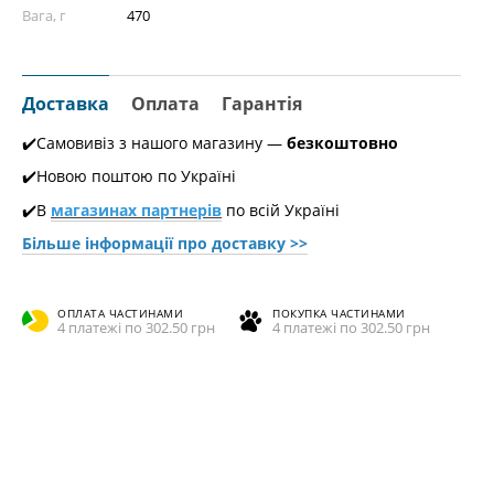
Вага, г
470
Доставка
Оплата
Гарантія
✔️Самовивіз з нашого магазину —
безкоштовно
✔️Новою поштою по Україні
✔️В
магазинах партнерів
по всій Україні
Більше інформації про доставкy >>
ОПЛАТА ЧАСТИНАМИ
ПОКУПКА ЧАСТИНАМИ
4 платежі по 302.50 грн
4 платежі по 302.50 грн