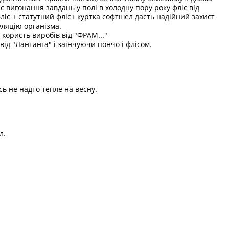
ас вигонання завдань у полі в холодну пору року фліс від
ліс + статутний фліс+ куртка софтшел дасть надійний захист
уляцію організма.
 користь виробів від "ФРАМ..."
д "Лантанга" і заінчуючи пончо і флісом.
сь не надто тепле на весну.
л.