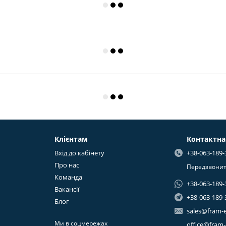
Клієнтам
Контактна
Вхід до кабінету
+38-063-189-
Про нас
Передзвонит
Команда
+38-063-189-
Вакансії
+38-063-189-
Блог
sales@fram-
Ми в соцмережах
office@fram