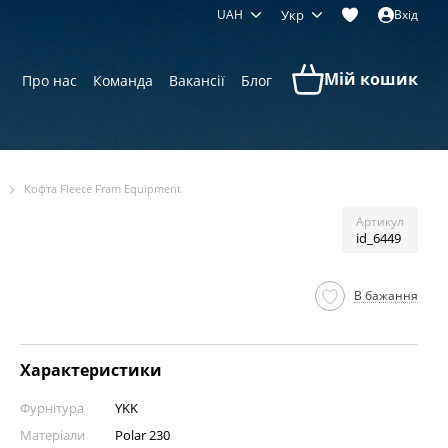
UAH
Укр
Вхід
Мій кошик
Про нас
Команда
Вакансії
Блог
Кофта Fleece Fram Equipment
Артикул
id_6449
В бажання
Характеристики
Фурнітура
YKK
Матеріали
Polar 230