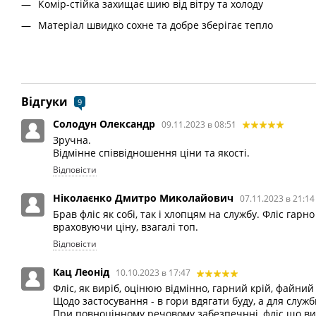
Комір-стійка захищає шию від вітру та холоду
Матеріал швидко сохне та добре зберігає тепло
Відгуки
9
Солодун Олександр
09.11.2023 в 08:51
Зручна.
Відмінне співвідношення ціни та якості.
Відповісти
Ніколаєнко Дмитро Миколайович
07.11.2023 в 21:1
Брав фліс як собі, так і хлопцям на службу. Фліс гарн
враховуючи ціну, взагалі топ.
Відповісти
Кац Леонід
10.10.2023 в 17:47
Фліс, як виріб, оцінюю відмінно, гарний крій, файний
Щодо застосування - в гори вдягати буду, а для служб
При повноцінному речовому забезпечнні, фліс що ви