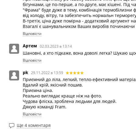
бігунками, це по-перше, а по-друге, має кішені. Під ч
"Фрама" буде дуже в тему, комбінація термобілизни ф
від холоду, вітру, та забезпечить нормальн терморег
В-третіх, ціна дуже помірна - додатковий аргумент на
Взагалі є шанувальником Ваших виробів починаючи ві
Відповісти
Артем
02.03.2023 в 13:14
Шановні, а хто підкаже, вона доволі легка? Шукаю що
Відповісти
pk
29.11.2022 в 13:59
Приємний до ліла, легкий, тепло-ефективний матеріа
Вдалий крій, якісний пошив.
Приємна ціна.
Реально виглядає краще ніж на фото.
Чудова фліска, зроблена людьми для людей.
Дякую команді Fram.
Відповісти
Ще 4 коментаря