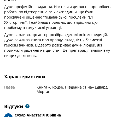
Дуже професійне видання. Настільки детальне пророблена
робота, по відтворенню всіх експедицій, що були
просвячені рішенню “гімалайської проблеми №1
ХХ сторіччя”. І найбільш приємно, що вирішили цю
проблему в тому числі українці.
Дуже важливо, що автор розібрав деталі всіх експедицій.
Дуже важлива книга про правду, складність, безмежні
героїзм вчинків. Відверто розкриває думки людей, які
приймали рішення на цій стіні. Це препарація альпінізму
вищих досягнень.
Характеристики
Назва
Книга «Лхоцзе. Південна стіна» Едвард
Морган
Відгуки
3
Сухар Анастасія Юріївна