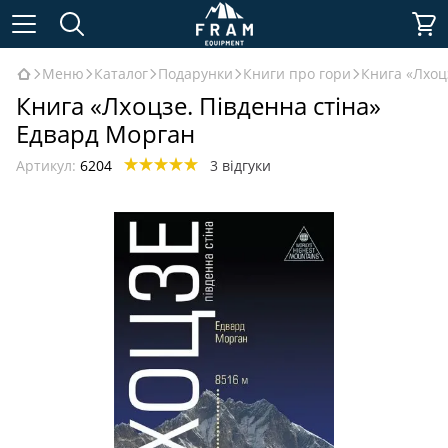
Меню
Каталог
Подарунки
Книги про гори
Книга «Лхоц
Книга «Лхоцзе. Південна стіна»
Едвард Морган
Артикул:
6204
3 відгуки