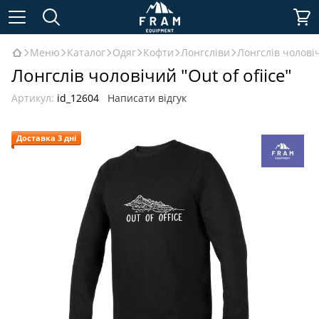
Меню
Каталог
Одяг
Кофти
Лонгсліви
Лонгслів чоловіч
Лонгслів чоловічий "Out of ofiice"
Артикул:
id_12604
Написати відгук
Доставка 3 дні