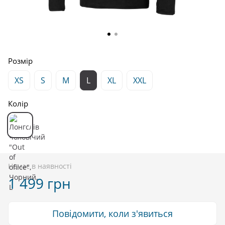
Розмір
XS
S
M
L
XL
XXL
Колір
Немає в наявності
1 499 грн
Повідомити, коли з'явиться