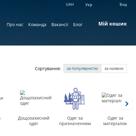
UAH
Укр
Вхід
Мій кошик
Про нас
Команда
Вакансії
Блог
Сортування:
за популярністю
за назвою
и
Дощозахисний
Одяг за
Одяг за
одяг
призначенням
матеріалом