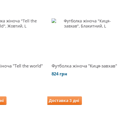
ноча "Tell the world"
Футболка жіноча "Киця-завхав"
824 грн
ні
Доставка 3 дні