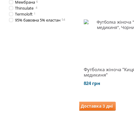
Мембрана
6
Thinsulate
4
Termoloft
1
95% бавовна 5% еластан
54
Футболка жіноча "Киця
медикиня"
824 грн
Доставка 3 дні