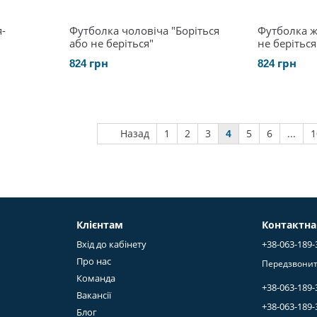
-
Футболка чоловіча "Боріться
Футболка ж
або не беріться"
не беріться
824 грн
824 грн
Назад
1
2
3
5
6
...
1
4
Клієнтам
Контактна
Вхід до кабінету
+38-063-189-
Про нас
Передзвонит
Команда
+38-063-189-
Вакансії
+38-063-189-
Блог