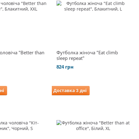
ловіча "Better than
Футболка жіноча "Eat climb
sleep repeat"
824 грн
ні
Доставка 3 дні