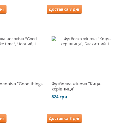
ні
Доставка 3 дні
оловіча "Good things
Футболка жіноча "Киця-
керівниця"
824 грн
ні
Доставка 3 дні