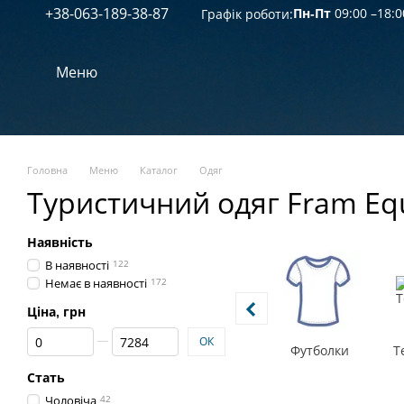
+38-063-189-38-87
Перейти к основному контенту
09:00 –18:0
Графік роботи:
Пн-Пт
Меню
Головна
Меню
Каталог
Одяг
Туристичний одяг Fram Eq
Наявність
В наявності
122
Немає в наявності
172
Ціна, грн
Від Ціна, грн
До Ціна, грн
ОК
Футболки
Т
Стать
Чоловіча
42