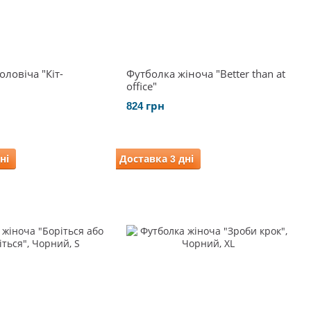
ловіча "Кіт-
Футболка жіноча "Better than at
office"
824 грн
ні
Доставка 3 дні