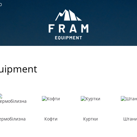
0
uipment
ермобілизна
Кофти
Куртки
Штан