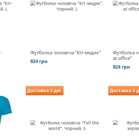
-
Футболка чоловіча "Кіт-медик"
Футболка чо
at office"
824 грн
824 грн
Доставка 3 дні
Доставка 3 д