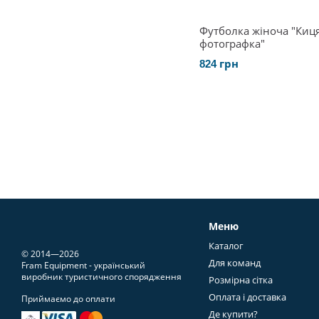
Футболка жіноча "Киця
фотографка"
824 грн
Меню
Каталог
© 2014—2026
Для команд
Fram Equipment - український
виробник туристичного спорядження
Розмірна сітка
Оплата і доставка
Приймаємо до оплати
Де купити?