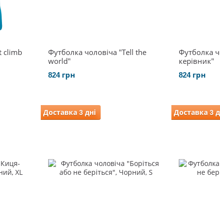
 climb
Футболка чоловіча "Tell the
Футболка чо
world"
керівник"
824 грн
824 грн
Доставка 3 дні
Доставка 3 д