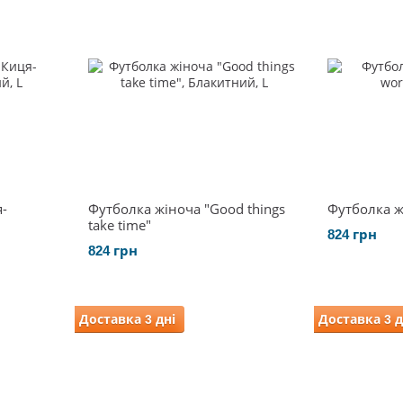
-
Футболка жіноча "Good things
Футболка жі
take time"
824 грн
824 грн
Доставка 3 дні
Доставка 3 д