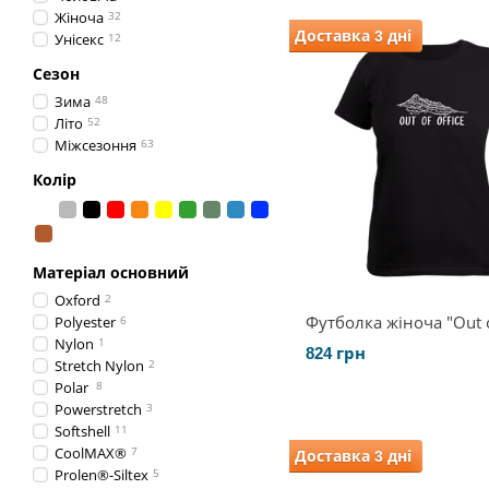
Жіноча
32
Доставка 3 дні
Унісекс
12
Сезон
Зима
48
Літо
52
Міжсезоння
63
Колір
Матеріал основний
Oxford
2
Футболка жіноча "Out o
Polyester
6
Nylon
1
824 грн
Stretch Nylon
2
Polar
8
Powerstretch
3
Softshell
11
CoolMAX®
7
Доставка 3 дні
Prolen®-Siltex
5