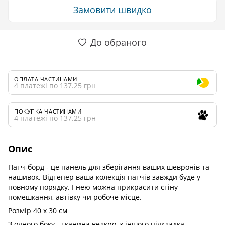
Замовити швидко
До обраного
ОПЛАТА ЧАСТИНАМИ
4 платежі по 137.25 грн
ПОКУПКА ЧАСТИНАМИ
4 платежі по 137.25 грн
Опис
Патч-борд - це панель для зберігання ваших шевронів та
нашивок. Відтепер ваша колекція патчів завжди буде у
повному порядку. І нею можна прикрасити стіну
помешкання, автівку чи робоче місце.
Розмір 40 х 30 см
З одного боку - тканина велкро, з іншого підкладка