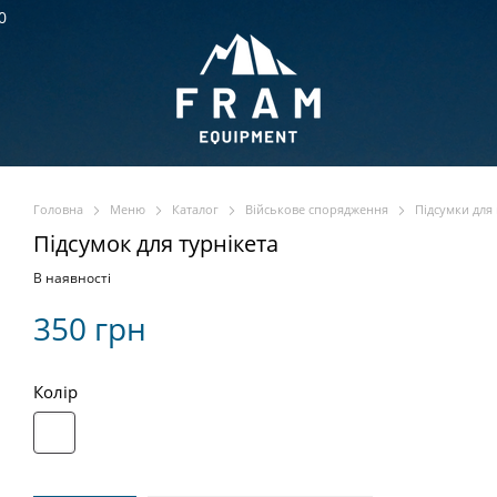
0
Головна
Меню
Каталог
Військове спорядження
Підсумки для
Підсумок для турнікета
В наявності
350 грн
Колір