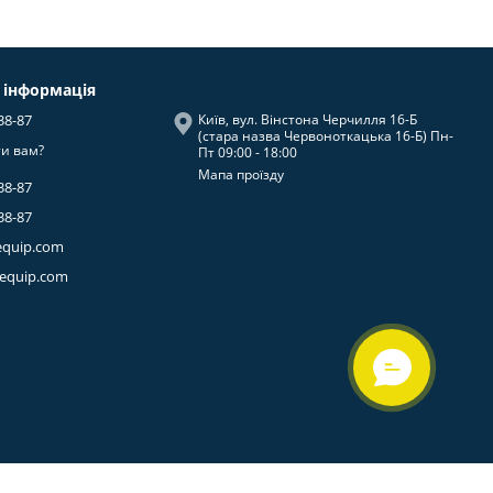
 інформація
38-87
Київ, вул. Вінстона Черчилля 16-Б
(стара назва Червоноткацька 16-Б) Пн-
и вам?
Пт 09:00 - 18:00
Мапа проїзду
38-87
38-87
equip.com
-equip.com