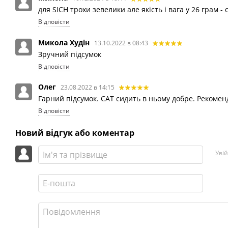
для SICH трохи зевелики але якість і вага у 26 грам - 
Відповісти
Микола Худін
13.10.2022 в 08:43
Зручний підсумок
Відповісти
Олег
23.08.2022 в 14:15
Гарний підсумок. CAT сидить в ньому добре. Рекоме
Відповісти
Новий відгук або коментар
Уві