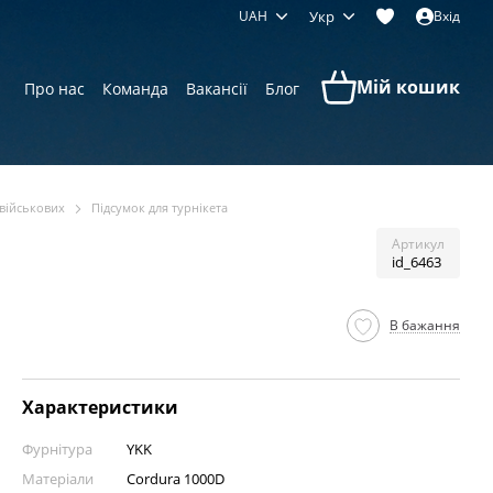
UAH
Укр
Вхід
Мій кошик
Про нас
Команда
Вакансії
Блог
 військових
Підсумок для турнікета
Артикул
id_6463
В бажання
Характеристики
Фурнітура
YKK
Матеріали
Cordura 1000D