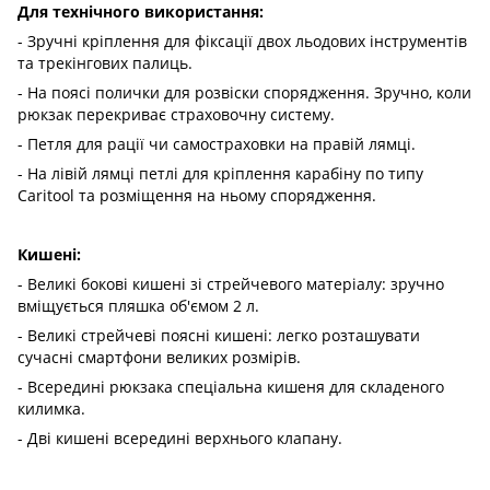
Для технічного використання:
- Зручні кріплення для фіксації двох льодових інструментів
та трекінгових палиць.
- На поясі полички для розвіски спорядження. Зручно, коли
рюкзак перекриває страховочну систему.
- Петля для рації чи самостраховки на правій лямці.
- На лівій лямці петлі для кріплення карабіну по типу
Caritool та розміщення на ньому спорядження.
Кишені:
- Великі бокові кишені зі стрейчевого матеріалу: зручно
вміщується пляшка об'ємом 2 л.
- Великі стрейчеві поясні кишені: легко розташувати
сучасні смартфони великих розмірів.
- Всередині рюкзака спеціальна кишеня для складеного
килимка.
- Дві кишені всередині верхнього клапану.