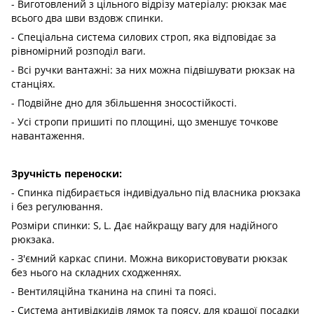
- Виготовлений з цільного відрізу матеріалу: рюкзак має
всього два шви вздовж спинки.
- Спеціальна система силових строп, яка відповідає за
рівномірний розподіл ваги.
- Всі ручки вантажні: за них можна підвішувати рюкзак на
станціях.
- Подвійне дно для збільшення зносостійкості.
- Усі стропи пришиті по площині, що зменшує точкове
навантаження.
Зручність переноски:
- Спинка підбирається індивідуально під власника рюкзака
і без регулювання.
Розміри спинки: S, L. Дає найкращу вагу для надійного
рюкзака.
- З'ємний каркас спини. Можна використовувати рюкзак
без нього на складних сходженнях.
- Вентиляційна тканина на спині та поясі.
- Система антивідкидів лямок та поясу, для кращої посадки