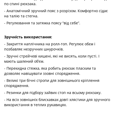
по спині рюкзака.
- Анатомічний зручний пояс з розрізом. Комфортно сідає
на талію та стегна.
- Регулювання та затяжка поясу “від себе”.
Зручність використання:
- Закриття наплічника на ролл-топ. Регулює обєм і
позбавляє незручних шнурочків.
- Зручні стрейчеві кишені, які не висять, коли пусті. І
мають шалений об’єм.
- Перекидна стяжка, яка робить рюкзак пласким та
дозволяє навішувати ззовні спорядження.
- Великі три бічні стропи для зовнішнього кріплення
спорядження.
- Резинки для підбору зайвих стоп на всьому рюкзаку.
- На всіх зовнішніх блискавках довгі хлястики для зручного
використання в теплих рукавицях.