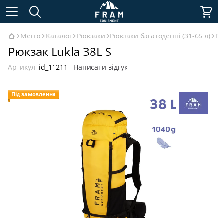
Меню
Каталог
Рюкзаки
Рюкзаки багатоденні (31-65 л)
Рюкзак Lukla 38L S
Артикул:
id_11211
Написати відгук
Під замовлення