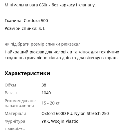
Мінімальна вага 650г - без каркасу і клапану.
Тканина: Cordura 500
Розміри спинки: S, L
Як підібрати розмір спинки рюкзака?
Найкращий рюкзак для чоловіків та жінок для технічних
сходжень тривалістю кілька днів та для вікенду в горах .
Характеристики
Об'єм
38
Вага, г
1040
Рекомендоване
15 - 20 кг
навантаження
Матеріали
Oxford 600D PU, Nylon Stretch 250
Фурнітура
YKK, WooJin Plastic
Наявність