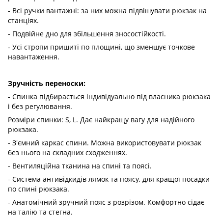
- Всі ручки вантажні: за них можна підвішувати рюкзак на
станціях.
- Подвійне дно для збільшення зносостійкості.
- Усі стропи пришиті по площині, що зменшує точкове
навантаження.
Зручність переноски:
- Спинка підбирається індивідуально під власника рюкзака
і без регулювання.
Розміри спинки: S, L. Дає найкращу вагу для надійного
рюкзака.
- З'ємний каркас спини. Можна використовувати рюкзак
без нього на складних сходженнях.
- Вентиляційна тканина на спині та поясі.
- Система антивідкидів лямок та поясу, для кращої посадки
по спині рюкзака.
- Анатомічний зручний пояс з розрізом. Комфортно сідає
на талію та стегна.