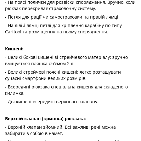
- На поясі полички для розвіски спорядження. Зручно, коли
рюкзак перекриває страховочну систему.
- Петля для рації чи самостраховки на правій лямці.
- На лівій лямці петлі для кріплення карабіну по типу
Caritool та розміщення на ньому спорядження.
Кишені:
- Великі бокові кишені зі стрейчевого матеріалу: зручно
вміщується пляшка об'ємом 2 л.
- Великі стрейчеві поясні кишені: легко розташувати
сучасні смартфони великих розмірів.
- Всередині рюкзака спеціальна кишеня для складеного
килимка.
- Дві кишені всередині верхнього клапану.
Верхній клапан (кришка) рюкзака:
- Верхній клапан зйомний. Всі важливі речі можна
забирати з собою в намет.