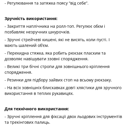
- Регулювання та затяжка поясу “від себе”.
Зручність використання:
- Закриття наплічника на ролл-топ. Регулює обєм і
позбавляє незручних шнурочків.
- Зручні стрейчеві кишені, які не висять, коли пусті. І
мають шалений об’єм.
- Перекидна стяжка, яка робить рюкзак пласким та
дозволяє навішувати ззовні спорядження.
- Великі три бічні стропи для зовнішнього кріплення
спорядження.
- Резинки для підбору зайвих стоп на всьому рюкзаку.
- На всіх зовнішніх блискавках довгі хлястики для зручного
використання в теплих рукавицях.
Для технічного використання:
- Зручні кріплення для фіксації двох льодових інструментів
та трекінгових палиць.