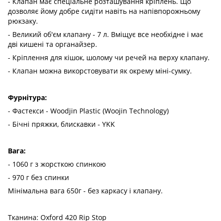
- Клапан має спеціальне розташування кріплень. Що
дозволяє йому добре сидіти навіть на напівпорожньому
рюкзаку.
- Великий об'єм клапану - 7 л. Вміщує все необхідне і має
дві кишені та органайзер.
- Кріплення для кішок, шолому чи речей на верху клапану.
- Клапан можна викорстовувати як окрему міні-сумку.
Фурнітура:
- Фастекси - Woodjin Plastic (Woojin Technology)
- Бічні пряжки, блискавки - YKK
Вага:
- 1060 г з жорсткою спинкою
- 970 г без спинки
Мінімальна вага 650г - без каркасу і клапану.
Тканина: Oxford 420 Rip Stop