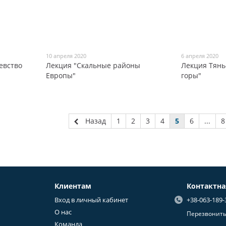
10 апреля 2020
6 апреля 2020
евство
Лекция "Скальные районы
Лекция Тян
Европы"
горы"
Назад
1
2
3
4
5
6
...
8
Клиентам
Контактн
Вход в личный кабинет
+38-063-189-
О нас
Перезвонить
Команда