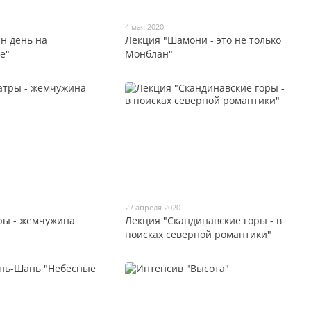
4 мая 2020
ин день на
Лекция "Шамони - это не только
е"
Монблан"
27 апреля 2020
ры - жемчужина
Лекция "Скандинавские горы - в
поисках северной романтики"