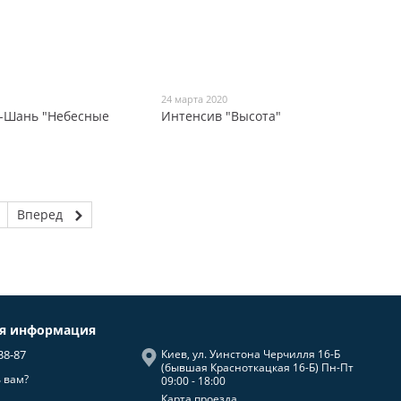
24 марта 2020
ь-Шань "Небесные
Интенсив "Высота"
Вперед
ая информация
38-87
Киев, ул. Уинстона Черчилля 16-Б
(бывшая Красноткацкая 16-Б) Пн-Пт
 вам?
09:00 - 18:00
Карта проезда