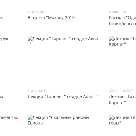
15 мая 2020
5 мая 2020
и,
Встреча "Макалу-2010"
Рассказ "Од
Шпицберген
1 мая 2020
30 апреля 2020
у»
Лекция "Тироль -" сердце Альп ""
Лекция "Тат
Карпат"