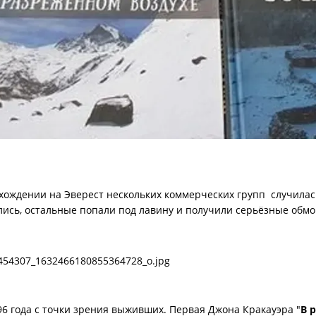
схождении на Эверест нескольких коммерческих групп случила
лись, остальные попали под лавину и получили серьёзные обм
996 года с точки зрения выживших. Первая Джона Кракауэра "
В 