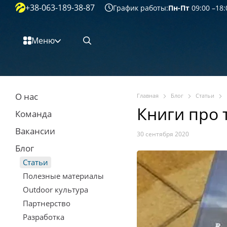
+38-063-189-38-87
Перейти к основному контенту
График работы:
Пн-Пт
09:00 –18:
Меню
О нас
Главная
Блог
Статьи
Книги про 
Команда
Вакансии
30 сентября 2020
Блог
Статьи
Полезные материалы
Outdoor культура
Партнерство
Разработка