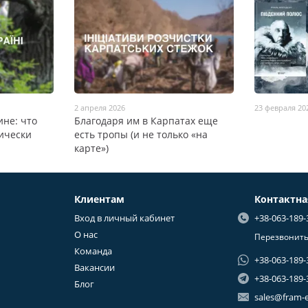
2 апреля 2026
23 февраля 20
не: что
Благодаря им в Карпатах еще
тически
есть тропы (и не только «на
карте»)
Клиентам
Контактн
Вход в личный кабинет
+38-063-189-
О нас
Перезвонить
Команда
+38-063-189-
Вакансии
+38-063-189-
Блог
sales@fram-