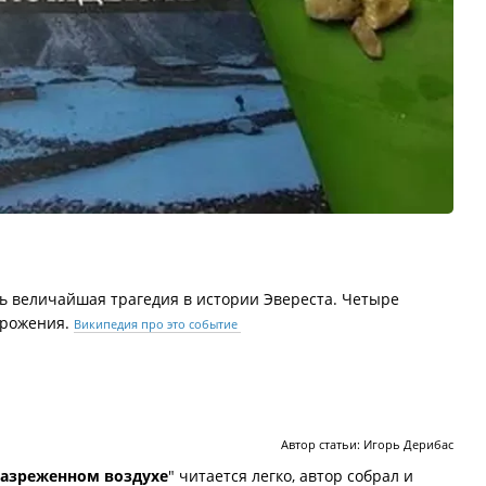
сь величайшая трагедия в истории Эвереста. Четыре
орожения.
Википедия про это событие
Автор статьи: Игорь Дерибас
разреженном воздухе
" читается легко, автор собрал и