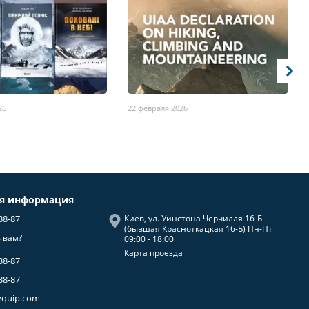
26
22 февраля 2026
ая информация
38-87
Киев, ул. Уинстона Черчилля 16-Б
(бывшая Красноткацкая 16-Б) Пн-Пт
 вам?
09:00 - 18:00
Карта проезда
38-87
38-87
equip.com