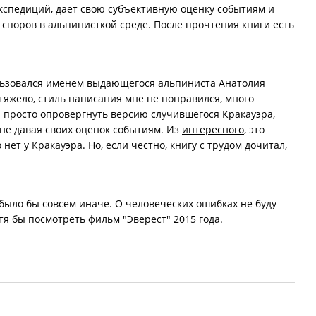
экспедиций, дает свою субъективную оценку событиям и
 споров в альпинисткой среде. После прочтения книги есть
пользовался именем выдающегося альпиниста Анатолия
 тяжело, стиль написания мне не понравился, много
 просто опровергнуть версию случившегося Кракауэра,
 не давая своих оценок событиям. Из
интересного
, это
нет у Кракауэра. Но, если честно, книгу с трудом дочитал,
было бы совсем иначе. О человеческих ошибках не буду
отя бы посмотреть фильм "Эверест" 2015 года.