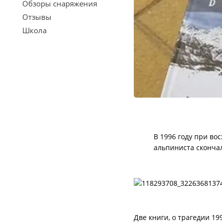
Обзоры снаряжения
Отзывы
Школа
В 1996 году при во
альпиниста
сконч
а
Две книги, о трагедии 1