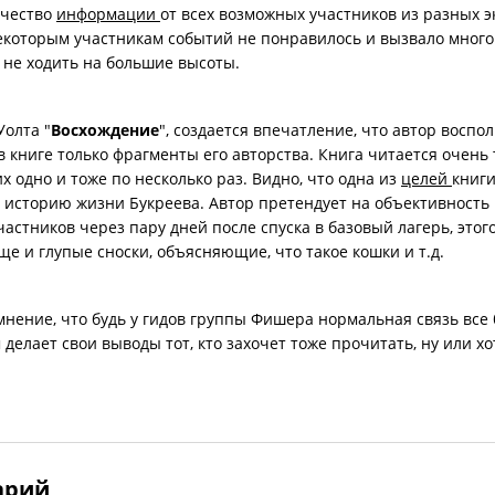
ичество
информации
от всех возможных участников из разных 
некоторым участникам событий не понравилось и вызвало много
 не ходить на большие высоты.
Уолта "
Восхождение
", создается впечатление, что автор вос
в книге только фрагменты его авторства. Книга читается очень
одно и тоже по несколько раз. Видно, что одна из
целей
книги
ть историю жизни Букреева. Автор претендует на объективность
частников через пару дней после спуска в базовый лагерь, этого 
еще и глупые сноски, объясняющие, что такое кошки и т.д.
нение, что будь у гидов группы Фишера нормальная связь все 
 делает свои выводы тот, кто захочет тоже прочитать, ну или х
арий