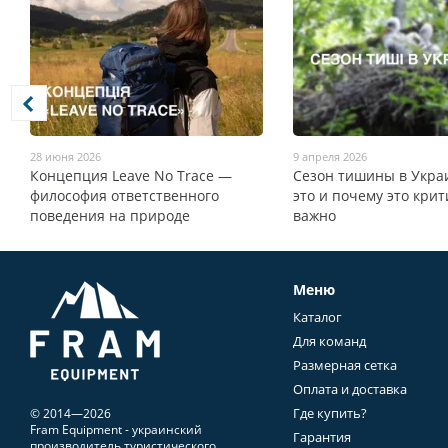
28 июня 2026
9 апреля 2026
Концепция Leave No Trace —
Сезон тишины в Украи
философия ответственного
это и почему это кри
поведения на природе
важно
Меню
Каталог
Для команд
Размерная сетка
Оплата и доставка
Где купить?
© 2014—2026
Fram Equipment - украинский
Гарантия
производитель туристического