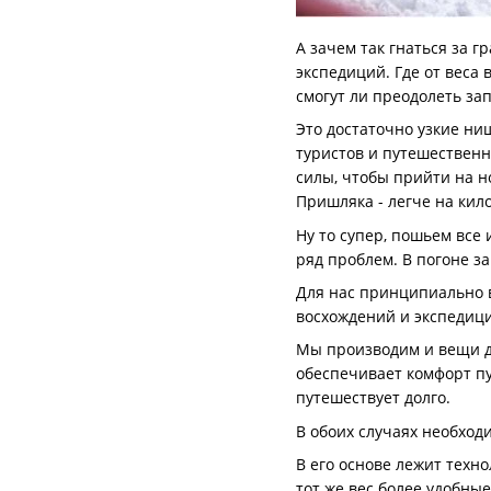
А зачем так гнаться за 
экспедиций. Где от веса 
смогут ли преодолеть за
Это достаточно узкие ни
туристов и путешественн
силы, чтобы прийти на н
Пришляка - легче на кил
Ну то супер, пошьем все 
ряд проблем. В погоне з
Для нас принципиально в
восхождений и экспедици
Мы производим и вещи дл
обеспечивает комфорт пу
путешествует долго.
В обоих случаях необход
В его основе лежит техн
тот же вес более удобны