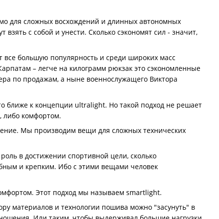
имо для сложных восхождений и длинных автономных
 взять с собой и унести. Сколько сэкономят сил - значит,
т все большую популярность и среди широких масс
 Карпатам – легче на килограмм рюкзак это сэкономленные
жера по продажам, а ныне военнослужащего Виктора
о ближе к концепции ultralight. Но такой подход не решает
, либо комфортом.
яжение. Мы производим вещи для сложных технических
 роль в достижении спортивной цели, сколько
обным и крепким. Ибо с этими вещами человек
мфортом. Этот подход мы называем smartlight.
ору материалов и технологии пошива можно "засунуть" в
 ношения. Или таким, чтобы выдерживал большие нагрузки.