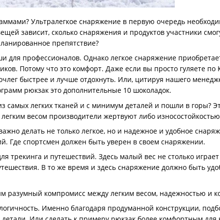
граммами? Ультралегкое снаряжение в первую очередь необход
вещей зависит, сколько снаряжения и продуктов участники смогут
планированное препятствие?
ши для профессионалов. Однако легкое снаряжение приобретае
иков. Потому что это комфорт. Даже если вы просто гуляете по
очлег быстрее и лучше отдохнуть. Или, цитируя нашего менед
ограмм рюкзак это дополнительные 10 шоколадок.
из самых легких тканей и с минимум деталей и пошли в горы? Эт
а легким весом производители жертвуют либо износостойкостью
ажно делать не только легкое, но и надежное и удобное снар
й. Где спортсмен должен быть уверен в своем снаряжении.
я трекинга и путешествий. Здесь малый вес не столько играет
тешествия. В то же время и здесь снаряжение должно быть уд
им разумный компромисс между легким весом, надежностью и ко
ологичность. Именно благодаря продуманной конструкции, подб
е детали. Или сделать к примеру рюкзак более комфортным для