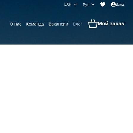
UAH
Рус
Вход
Мой заказ
О нас
Команда
Вакансии
Блог