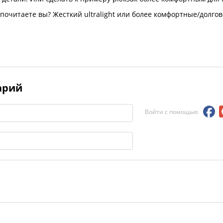
почитаете вы? Жесткий ultralight или более комфортные/долго
арий
Войти с помощью