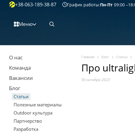
+38-063-189-38-87
Перейти к основному контенту
График работы:
Пн-Пт
09:00 –18:
Меню
О нас
Главная
Блог
Статьи
Про ultralig
Команда
Вакансии
30 октября 2023
Блог
Статьи
Полезные материалы
Outdoor культура
Партнерство
Разработка