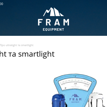
00
Про ultralight та smartlight
ht та smartlight