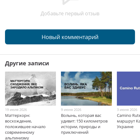
Добавьте первый отзыв
Новый комментарий
Другие записи
19 июля 2026
9 июня 2026
3 июня 2026
Маттерхорн:
Волынь, которая вас
Camino Rut
восхождение,
удивит: 150 километров
маршрут К
положившее начало
истории, природы и
Украине
современному
приключений
альпинизму