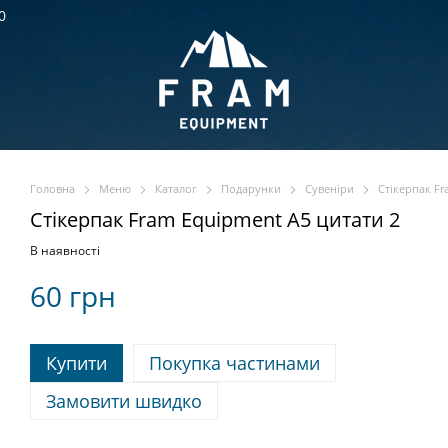
0
Головна
Меню
Каталог
Подарунки
Сувеніри
Стікерпак Fr
Стікерпак Fram Equipment A5 цитати 2
В наявності
60 грн
Купити
Покупка частинами
Замовити швидко