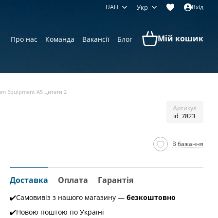
UAH
Укр
Вхід
Мій кошик
Про нас
Команда
Вакансії
Блог
am Equipment A5 цитати 2
Артикул
id_7823
В бажання
Доставка
Оплата
Гарантія
✔️Самовивіз з нашого магазину —
безкоштовно
✔️Новою поштою по Україні