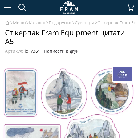
Меню
Каталог
Подарунки
Сувеніри
Стікерпак Fram Eq
Стікерпак Fram Equipment цитати
А5
Артикул:
id_7361
Написати відгук