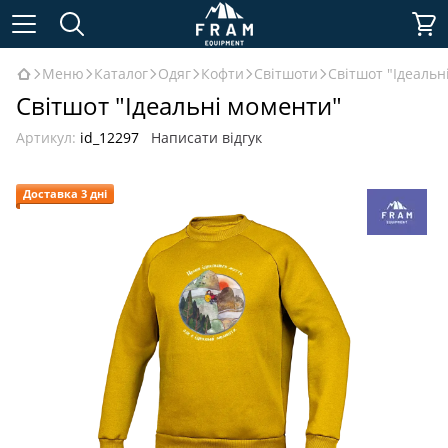
Меню
Каталог
Одяг
Кофти
Світшоти
Світшот "Ідеальн
Світшот "Ідеальні моменти"
Артикул:
id_12297
Написати відгук
Доставка 3 дні