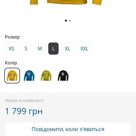
Розмір
XS
S
M
L
XL
XXL
Колір
Немає в наявності
1 799 грн
Повідомити, коли з'явиться