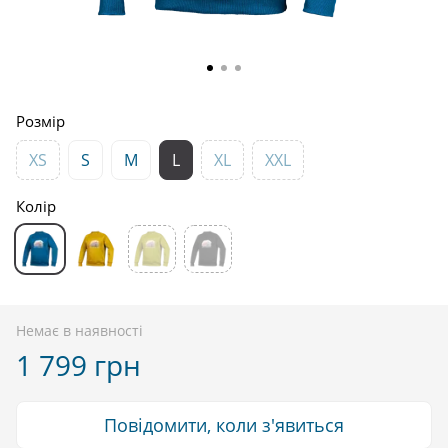
Розмір
XS
S
M
L
XL
XXL
Колір
Немає в наявності
1 799 грн
Повідомити, коли з'явиться