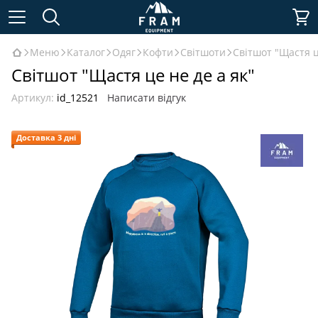
Меню
Каталог
Одяг
Кофти
Світшоти
Світшот "Щастя ц
Світшот "Щастя це не де а як"
Артикул:
id_12521
Написати відгук
Доставка 3 дні