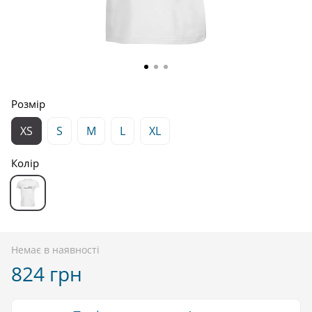
Розмір
XS
S
M
L
XL
Колір
Немає в наявності
824 грн