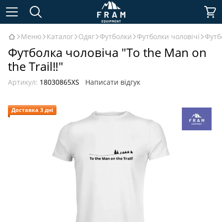
Меню
Каталог
Одяг
Футболки
Футболки чоловічі
Футб
Футболка чоловіча "To the Man on
the Trail‼"
Артикул:
18030865XS
Написати відгук
Доставка 3 дні