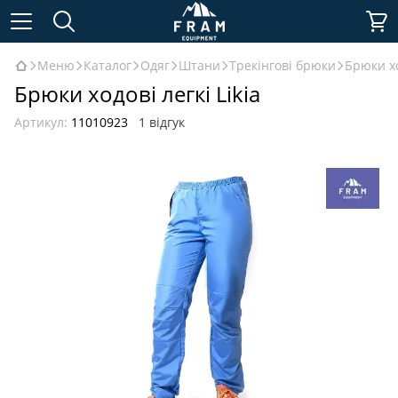
Меню
Каталог
Одяг
Штани
Трекінгові брюки
Брюки хо
Брюки ходові легкі Likia
Артикул:
11010923
1 відгук