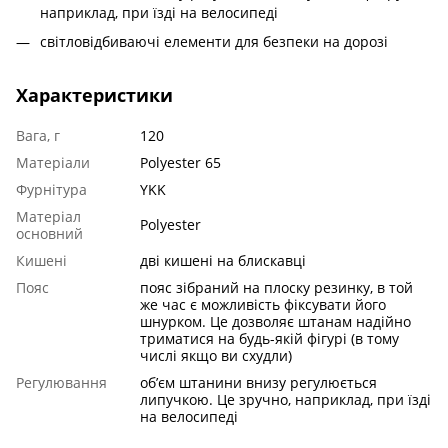
наприклад, при їзді на велосипеді
світловідбиваючі елементи для безпеки на дорозі
Характеристики
Вага, г
120
Матеріали
Polyester 65
Фурнітура
YKK
Матеріал
Polyester
основний
Кишені
дві кишені на блискавці
Пояс
пояс зібраний на плоску резинку, в той
же час є можливість фіксувати його
шнурком. Це дозволяє штанам надійно
триматися на будь-якій фігурі (в тому
числі якщо ви схудли)
Регулювання
об’єм штанини внизу регулюється
липучкою. Це зручно, наприклад, при їзді
на велосипеді