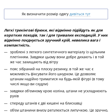
Як визначити розмір одягу
дивіться тут
Легкі трекінгові брюки, які відмінно підійдуть як для
коротких походів, так і для тривалих експедицій. У них
відмінно поєднується зручний крій, невелика вага і
компактність.
зроблені з легкого синтетичного матеріалу із щільним
плетінням. Завдяки цьому вони добре дихають і в той
же час захищають від вітру
пояс зібраний на плоску резинку, в той же час є
можливість фіксувати його шнурком. Це дозволяє
штанам надійно триматися на будь-якій фігурі (в тому
числі якщо ви схудли)
завдяки об'ємному крою коліна, штани не ускладнюють
рухів
спереду штанів є дві кишені на блискавці
об’єм штанини внизу регулюється липучкою. Це зручно,