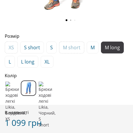
Розмір
XS
S short
S
M short
M
M long
L
L long
XL
Колір
В наявності
1 099 грн