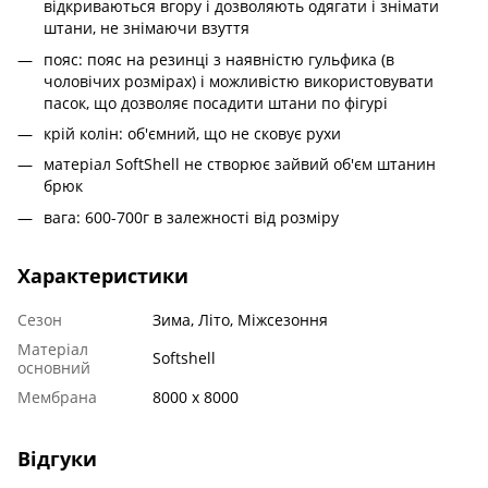
відкриваються вгору і дозволяють одягати і знімати
штани, не знімаючи взуття
пояс: пояс на резинці з наявністю гульфика (в
чоловічих розмірах) і можливістю використовувати
пасок, що дозволяє посадити штани по фігурі
крій колін: об'ємний, що не сковує рухи
матеріал SoftShell не створює зайвий об'єм штанин
брюк
вага: 600-700г в залежності від розміру
Характеристики
Сезон
Зима, Літо, Міжсезоння
Матеріал
Softshell
основний
Мембрана
8000 х 8000
Відгуки