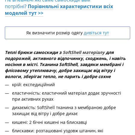
потрібні?
Порівняльні характеристики всіх
моделей тут >>
Як визначити розмір одягу
дивіться тут
Теплі брюки самоскиди з
SoftShell матеріалу
для
подорожей, активного відпочинку, сходжень, і навіть
носіння в місті. Тканина SoftShell, завдяки мембрані і
флісовому утеплювачу, добре захищає від вітру і
вологи, зберігає тепло, не парить і добре сохне
крій: експедиційний
еластичність: еластичний матеріал додає зручності
при активних рухах
дихаємість: SoftShell тканина з мембраною добре
захищає від вітру і добре дихає
кишені: 2 бічні кишені на блискавці
блискавки: розташовані уздовж штанин, які