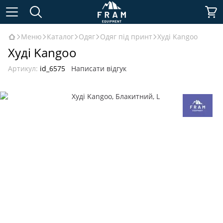
Меню
Каталог
Одяг
Одяг під принт
Худі Kangoo
Худі Kangoo
Артикул:
id_6575
Написати відгук