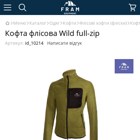
Меню
Каталог
Одяг
Кофти
Флісові кофти (фліски)
Кофт
Кофта флісова Wild full-zip
Артикул:
id_10214
Написати відгук