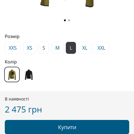
Розмір
XXS
XS
S
M
L
XL
XXL
Колір
В наявності
2 475 грн
Купити