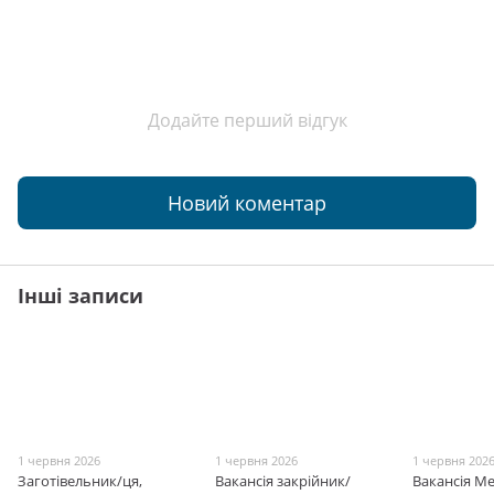
Додайте перший відгук
Новий коментар
Інші записи
1 червня 2026
1 червня 2026
1 червня 202
Заготівельник/ця,
Вакансія закрійник/
Вакансія М