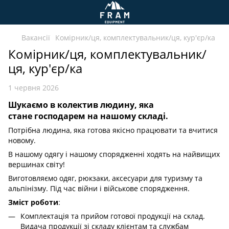
Вакансії
Комірник/ця, комплектувальник/ця, кур'єр/ка
Комірник/ця, комплектувальник/
ця, кур'єр/ка
1 червня 2026
Шукаємо в колектив людину, яка
стане господарем на нашому складі.
Потрібна людина, яка готова якісно працювати та вчитися
новому.
В нашому одягу і нашому спорядженні ходять на найвищих
вершинах світу!
Виготовляємо одяг, рюкзаки, аксесуари для туризму та
альпінізму. Під час війни і військове спорядження.
Зміст роботи
:
Комплектація та прийом готової продукції на склад.
Видача продукції зі складу клієнтам та службам