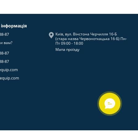
 інформація
38-87
Київ, вул. Вінстона Черчилля 16-Б
(стара назва Червоноткацька 16-Б) Пн-
и вам?
Пт 09:00 - 18:00
Мапа проїзду
38-87
38-87
equip.com
-equip.com