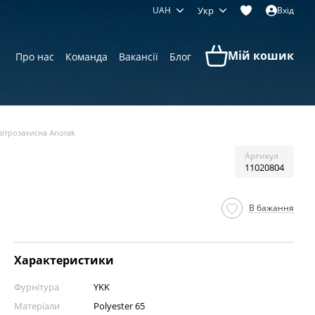
UAH
Укр
Вхід
Мій кошик
Про нас
Команда
Вакансії
Блог
вітрозахисна Anorak
Артикул
11020804
В бажання
Характеристики
Фурнітура
YKK
Матеріали
Polyester 65