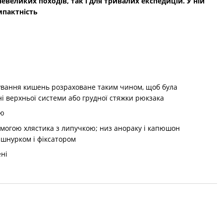
невеликих походів, так і для тривалих експедицій. У ній
мпактність
шування кишень розраховане таким чином, щоб була
і верхньої системи або грудної стяжки рюкзака
ою
огою хлястика з липучкою; низ анораку і капюшон
-шнурком і фіксатором
ені