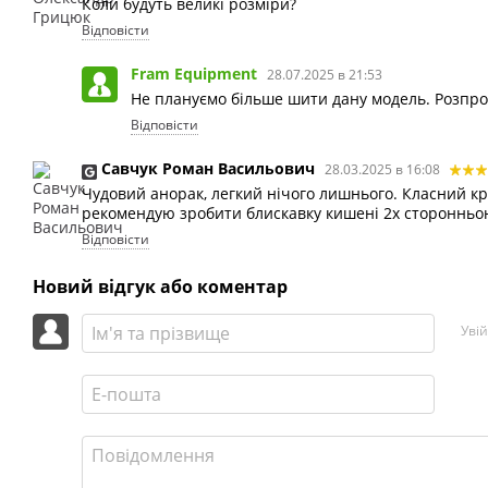
Коли будуть великі розміри?
Відповісти
Fram Equipment
28.07.2025 в 21:53
Не плануємо більше шити дану модель. Розпр
Відповісти
Cавчук Роман Васильович
28.03.2025 в 16:08
Чудовий анорак, легкий нічого лишнього. Класний крі
рекомендую зробити блискавку кишені 2х сторонньою,
Відповісти
Новий відгук або коментар
Уві