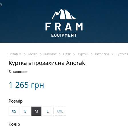
0
Головна
Меню
Каталог
Одяг
Куртки
Вітровки
Куртка 
Куртка вітрозахисна Anorak
В наявності
1 265 грн
Розмір
XS
S
M
L
XXL
Колір