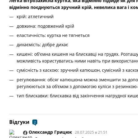
Легка вітрозахисна куртка, яка відмінно підійде як для 
відмінно поєднуються зручний крій, невелика вага і ко
крій: атлетичний
довжина: подовжений крій
еластичність: куртка не тягнеться
дихаємість: добре дихає
кишені: об'ємна кишеня на блискавці на грудях. Розта
можливість користуватись ними навіть при використанн
сумісність з каскою: зручний капюшон, сумісний з каск
регулювання: обсяг капюшона можна зменшити за допом
регулюються за об’ємом з допомогою куліси з резинкою
тип блискавки: блискавка від закінчення нагрудної киш
Відгуки
2
Олександр Грицюк
28.07.2025 в 21:51