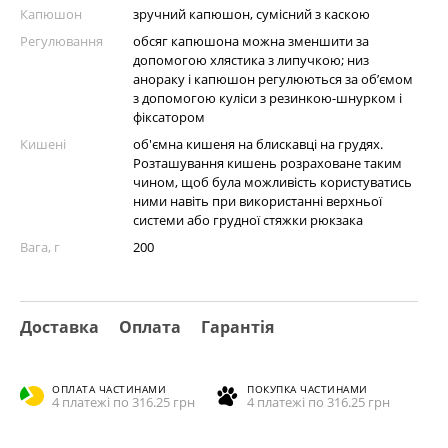
Капюшон
зручний капюшон, сумісний з каскою
Регулювання
обсяг капюшона можна зменшити за
допомогою хлястика з липучкою; низ
анораку і капюшон регулюються за об’ємом
з допомогою куліси з резинкою-шнурком і
фіксатором
Кишені
об'ємна кишеня на блискавці на грудях.
Розташування кишень розраховане таким
чином, щоб була можливість користуватись
ними навіть при використанні верхньої
системи або грудної стяжки рюкзака
Вага, г
200
Доставка
Оплата
Гарантія
ОПЛАТА ЧАСТИНАМИ
ПОКУПКА ЧАСТИНАМИ
4 платежі по 316.25 грн
4 платежі по 316.25 грн