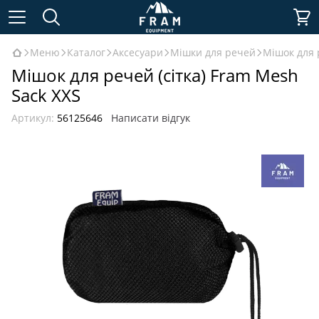
Меню
Каталог
Аксесуари
Мішки для речей
Мішок для 
Мішок для речей (сітка) Fram Mesh
Sack XXS
Артикул:
56125646
Написати відгук