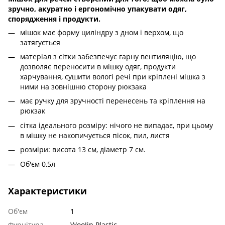
зручно, акуратно і ергономічно упакувати одяг,
спорядження і продукти.
мішок має форму циліндру з дном і верхом, що
затягується
матеріал з сітки забезпечує гарну вентиляцію, що
дозволяє переносити в мішку одяг, продукти
харчування, сушити вологі речі при кріплені мішка з
ними на зовнішню сторону рюкзака
має ручку для зручності перенесень та кріплення на
рюкзак
сітка ідеального розміру: нічого не випадає, при цьому
в мішку не накопичується пісок, пил, листя
розміри: висота 13 см, діаметр 7 см.
Об'єм 0,5л
Характеристики
Об'єм
1
Фурнітура
WooJin Plastic