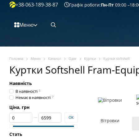
+38-063-189-38-87
Перейти к основному контенту
Графік роботи:
Пн-Пт
09:00 –18:0
Меню
Головна
Меню
Каталог
Одяг
Куртки
Куртки softshell
Куртки Softshell Fram-Equ
Наявність
В наявності
5
Немає в наявності
7
Ціна, грн
Від Ціна, грн
До Ціна, грн
ОК
Вітровки
Стать