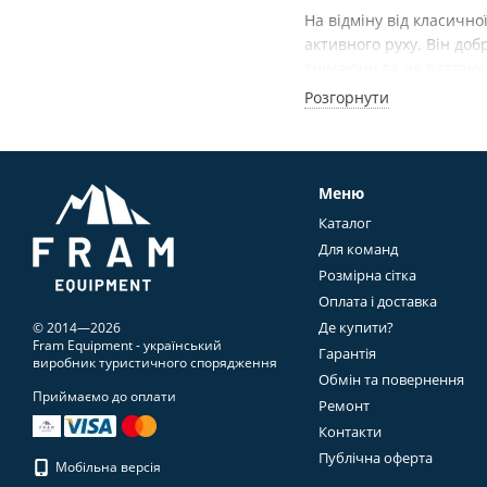
На відміну від класично
активного руху. Він до
знімаючи та не вдягаюч
Розгорнути
Саме тому Softshell ст
Що таке Softshe
Softshell — це не одна 
Меню
Концепція Softshell пол
Каталог
захисту від вологи та к
Для команд
Замість максимально г
Розмірна сітка
Саме баланс властивосте
Оплата і доставка
вони створені.
Де купити?
© 2014—2026
Fram Equipment - український
Гарантія
Повітропроник
виробник туристичного спорядження
Обмін та повернення
Приймаємо до оплати
Одне з головних питань
Ремонт
Загальний принцип прос
Контакти
дуже високу повітропро
Публічна оферта
Мобільна версія
відводити надлишкове т