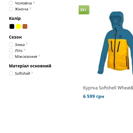
Чоловіча
4
Жіноча
3
Хіт
Колір
Сезон
Зима
7
Літо
7
Міжсезоння
7
Матеріал основний
Softshell
7
Куртка Softshell Wheat
6 599 грн