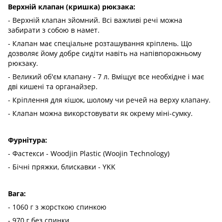
Верхній клапан (кришка) рюкзака:
- Верхній клапан зйомний. Всі важливі речі можна
забирати з собою в намет.
- Клапан має спеціальне розташування кріплень. Що
дозволяє йому добре сидіти навіть на напівпорожньому
рюкзаку.
- Великий об'єм клапану - 7 л. Вміщує все необхідне і має
дві кишені та органайзер.
- Кріплення для кішок, шолому чи речей на верху клапану.
- Клапан можна викорстовувати як окрему міні-сумку.
Фурнітура:
- Фастекси - Woodjin Plastic (Woojin Technology)
- Бічні пряжки, блискавки - YKK
Вага:
- 1060 г з жорсткою спинкою
- 970 г без спинки