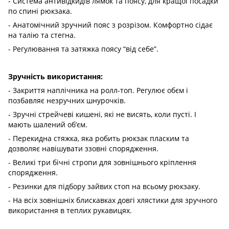
- Система антивідкидів лямок та поясу, для кращої посадки
по спині рюкзака.
- Анатомічний зручний пояс з розрізом. Комфортно сідає
на талію та стегна.
- Регулювання та затяжка поясу “від себе”.
Зручність використання:
- Закриття наплічника на ролл-топ. Регулює обєм і
позбавляє незручних шнурочків.
- Зручні стрейчеві кишені, які не висять, коли пусті. І
мають шалений об’єм.
- Перекидна стяжка, яка робить рюкзак пласким та
дозволяє навішувати ззовні спорядження.
- Великі три бічні стропи для зовнішнього кріплення
спорядження.
- Резинки для підбору зайвих стоп на всьому рюкзаку.
- На всіх зовнішніх блискавках довгі хлястики для зручного
використання в теплих рукавицях.