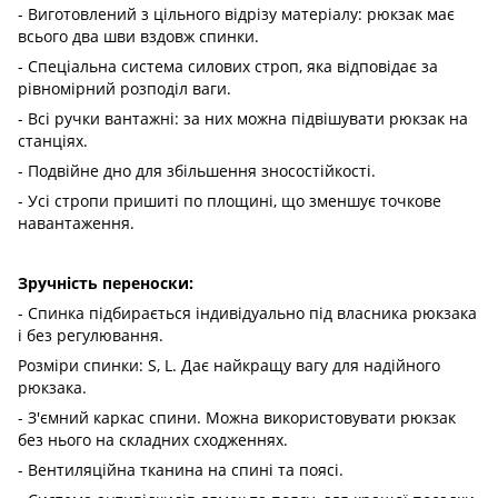
- Виготовлений з цільного відрізу матеріалу: рюкзак має
всього два шви вздовж спинки.
- Спеціальна система силових строп, яка відповідає за
рівномірний розподіл ваги.
- Всі ручки вантажні: за них можна підвішувати рюкзак на
станціях.
- Подвійне дно для збільшення зносостійкості.
- Усі стропи пришиті по площині, що зменшує точкове
навантаження.
Зручність переноски:
- Спинка підбирається індивідуально під власника рюкзака
і без регулювання.
Розміри спинки: S, L. Дає найкращу вагу для надійного
рюкзака.
- З'ємний каркас спини. Можна використовувати рюкзак
без нього на складних сходженнях.
- Вентиляційна тканина на спині та поясі.