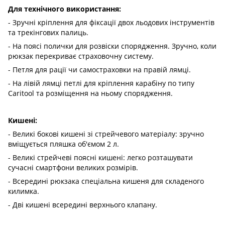
Для технічного використання:
- Зручні кріплення для фіксації двох льодових інструментів
та трекінгових палиць.
- На поясі полички для розвіски спорядження. Зручно, коли
рюкзак перекриває страховочну систему.
- Петля для рації чи самостраховки на правій лямці.
- На лівій лямці петлі для кріплення карабіну по типу
Caritool та розміщення на ньому спорядження.
Кишені:
- Великі бокові кишені зі стрейчевого матеріалу: зручно
вміщується пляшка об'ємом 2 л.
- Великі стрейчеві поясні кишені: легко розташувати
сучасні смартфони великих розмірів.
- Всередині рюкзака спеціальна кишеня для складеного
килимка.
- Дві кишені всередині верхнього клапану.