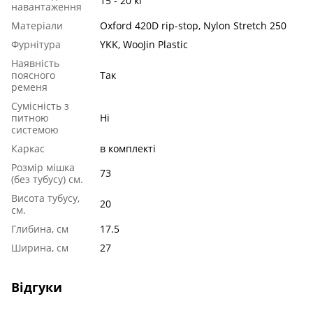
15 - 20 кг
навантаження
Матеріали
Oxford 420D rip-stop, Nylon Stretch 250
Фурнітура
YKK, WooJin Plastic
Наявність
поясного
Так
ременя
Сумісність з
питною
Ні
системою
Каркас
в комплекті
Розмір мішка
73
(без тубусу) см.
Висота тубусу,
20
см.
Глибина, см
17.5
Ширина, см
27
Відгуки