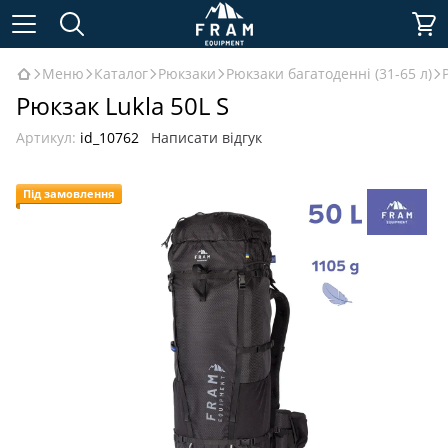
Меню
Каталог
Рюкзаки
Рюкзаки багатоденні (31-65 л)
Рюкзак Lukla 50L S
Артикул:
id_10762
Написати відгук
Під замовлення