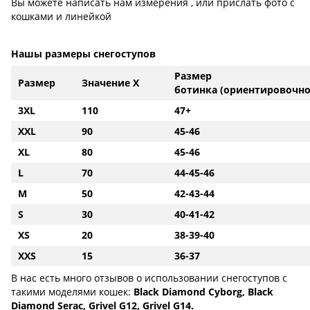
Вы можете написать нам измерения , или прислать фото с
кошками и линейкой
Нашы размеры снегоступов
Размер
Размер
Значение X
ботинка (ориентировочно
3XL
110
47+
XXL
90
45-46
XL
80
45-46
L
70
44-45-46
M
50
42-43-44
S
30
40-41-42
XS
20
38-39-40
XXS
15
36-37
В нас есть много отзывов о использовании снегоступов с
такими моделями кошек:
Black Diamond Cyborg, Black
Diamond Serac, Grivel G12, Grivel G14.