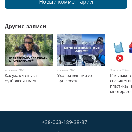
Новый комментарий
Другие записи
26 июля 2026
6 июля 2026
3 июля 2026
Как ухаживать за
Уход за вещами из
Как упаков
футболкой FRAM
Dyneema®
снаряжение
пластика? 
многоразо
+38-063-189-38-87