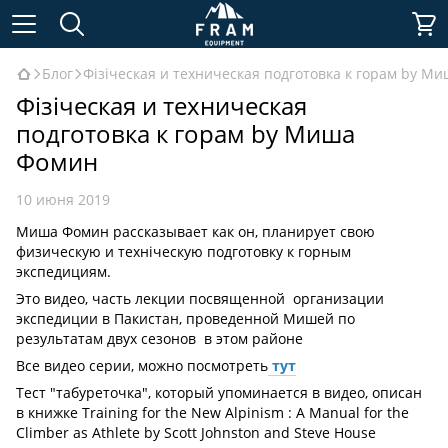
Блог
Фізіческая и техническая подготовка к горам by М
Фізіческая и техническая
подготовка к горам by Миша
Фомин
10 июня 2019
Миша Фомин рассказывает как он, планирует свою
физическую и техніческую подготовку к горным
экспедициям.
Это видео, часть лекции посвященной организации
экспедиции в Пакистан, проведенной Мишей по
результатам двух сезонов в этом районе
Все видео серии, можно посмотреть
тут
Тест "табуреточка", который упоминается в видео, описан
в книжке Training for the New Alpinism : A Manual for the
Climber as Athlete by Scott Johnston and Steve House