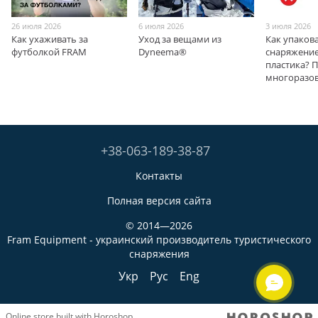
26 июля 2026
6 июля 2026
3 июля 2026
Как ухаживать за
Уход за вещами из
Как упаков
футболкой FRAM
Dyneema®
снаряжение
пластика? 
многоразо
+38-063-189-38-87
Контакты
Полная версия сайта
© 2014—2026
Fram Equipment - украинский производитель туристического
снаряжения
Укр
Рус
Eng
Online store built with Horoshop