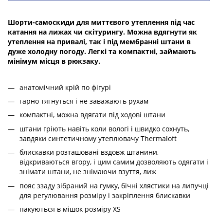
Шорти-самоскиди для миттєвого утеплення під час
катання на лижах чи скітурингу. Можна вдягнути як
утеплення на привалі, так і під мембранні штани в
дуже холодну погоду. Легкі та компактні, займають
мінімум місця в рюкзаку.
анатомічний крій по фігурі
гарно тягнуться і не заважають рухам
компактні, можна вдягати під ходові штани
штани гріють навіть коли вологі і швидко сохнуть,
завдяки синтетичному утеплювачу Thermaloft
блискавки розташовані вздовж штанини,
відкриваються вгору, і цим самим дозволяють одягати і
знімати штани, не знімаючи взуття, лиж
пояс ззаду зібраний на гумку, бічні хлястики на липучці
для регулювання розміру і закріплення блискавки
пакуються в мішок розміру XS