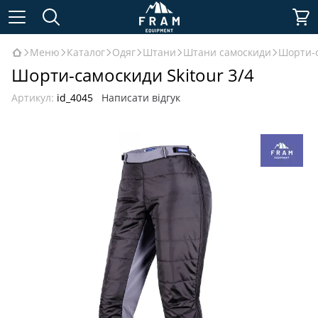
Меню
Каталог
Одяг
Штани
Штани самоскиди
Шорти-с
Шорти-самоскиди Skitour 3/4
Артикул:
id_4045
Написати відгук