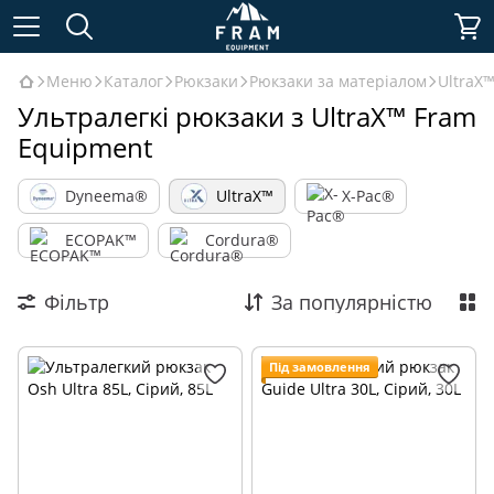
Меню
Каталог
Рюкзаки
Рюкзаки за матеріалом
UltraX
Ультралегкі рюкзаки з UltraX™ Fram
Equipment
Dyneema®
UltraX™
X-Pac®
ECOPAK™
Cordura®
Фільтр
За популярністю
Під замовлення