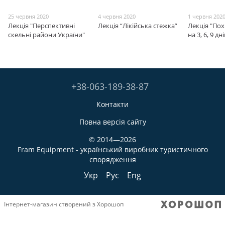
25 червня 2020
4 червня 2020
1 червня 202
Лекція "Перспективні
Лекція “Лікійська стежка”
Лекція "Пох
скельні райони України"
на 3, 6, 9 дні
+38-063-189-38-87
Контакти
Повна версія сайту
© 2014—2026
Fram Equipment - український виробник туристичного
спорядження
Укр
Рус
Eng
Інтернет-магазин створений з Хорошоп