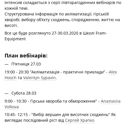
Інтенсив складається з серії півторагодинних вебінарів по
кожній темі.
Структурована інформація по акліматизації, гірській
хворобі, вибору об’єкту сходжень, спорядженню, життю на
висоті.
Все це буде розглянуто 27-30.03.2020 в Школі Fram-
Equipment
План вебінарів:
П'ятниця 27.03
19:00 - 20:30 “Акліматизація - практичні приклади” -
Alex
Hooch
та
Valentyn Sypavin
.
Субота 28.03
9:00 - 10:30 - Гірська хвороба та обмороження" -
Anastasiia
Volkova
10:45- 12:15 - "Вибір вершин для висотних сходжень" Як
виглядає послідовний рiст від
Сергей Храпко