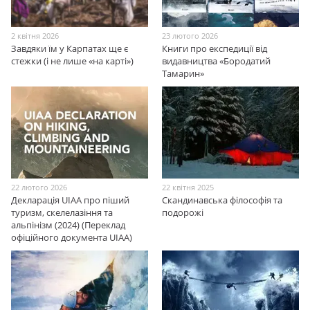
2 квітня 2026
23 лютого 2026
Завдяки їм у Карпатах ще є
Книги про експедиції від
стежки (і не лише «на карті»)
видавництва «Бородатий
Тамарин»
22 лютого 2026
22 квітня 2025
Декларація UIAA про піший
Скандинавська філософія та
туризм, скелелазіння та
подорожі
альпінізм (2024) (Переклад
офіційного документа UIAA)