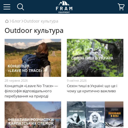
Блог
Outdoor культура
Outdoor культура
28 червня 2026
9 квітня 2026
Концепція «Leave No Trace» —
Сезон тиші в Україні: що це і
філософія відповідального
чому це критично важливо
перебування на природі