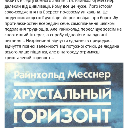
лежить в серці кожного альпініста. Райнхольд Месснер
далекий від цивілізації, йому все це чуже. Його історія
соло-сходження на Еверест по-своєму унікальна. Це
щоденник людської душі, де він розповідає про боротьбу
протилежностей всередині себе, самопізнання шляхом
подолання труднощів. Але Райнхольд переслідує зовсім не
спортивний інтерес, а спробу відповісти на одвічні
питання... Незрівнянні відчуття єднання з природою,
відчуття повної залежності від потужної стихії, де людина
всього лише піщинка, але в нагороду отримуєш
кришталевий горизонт...