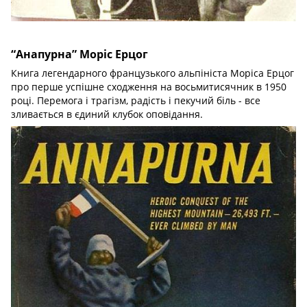
“Анапурна” Моріс Ерцог
Книга легендарного французького альпініста Моріса Ерцог
про перше успішне сходження на восьмитисячник в 1950
році. Перемога і трагізм, радість і пекучий біль - все
зливається в єдиний клубок оповідання.