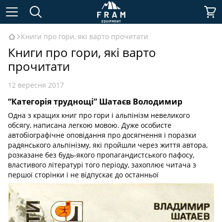
Книги про гори, які варто прочитати
Книги про гори, які варто
прочитати
12 вересня 2017
“Категорія труднощі” Шатаєв Володимир
Одна з кращих книг про гори і альпінізм невеликого
обсягу, написана легкою мовою. Дуже особисте
автобіографічне оповідання про досягнення і поразки
радянського альпінізму, які пройшли через життя автора,
розказане без будь-якого пропагандистського пафосу,
властивого літературі того періоду, захоплює читача з
першої сторінки і не відпускає до останньої