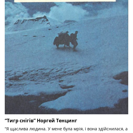
“Тигр снігів” Норгей Тенцинг
“Я щаслива людина. У мене була мрія, і вона здійснилася, а