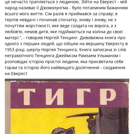
це нечасто трапляється з людиною. Зійти на Еверест - мій
народ називає її Джомолунгма - було потаємним бажанням
всього мого життя. Сім разів я приймався за справу; я
терпів невдачі і починав спочатку, знову і знову, не з
почуттям жорстокості, яке веде солдата на ворога, а з
любов'ю, немов дитя, яке підіймається на коліна до своєї
матері.”, - говорив Норгей Тенцинг. Дивовижна книга про
одного з перших людей, що зійшли на вершину Евересту в
1953 році, шерпу Норгея Тенцинга. Книга записана зі слів
неграмотного Тенцинга Джеймсом Рамзаем Ульманом і
розповідає історію простої людини, яка присвятила себе
горам та історію його найвищого досягнення - сходження
на Еверест