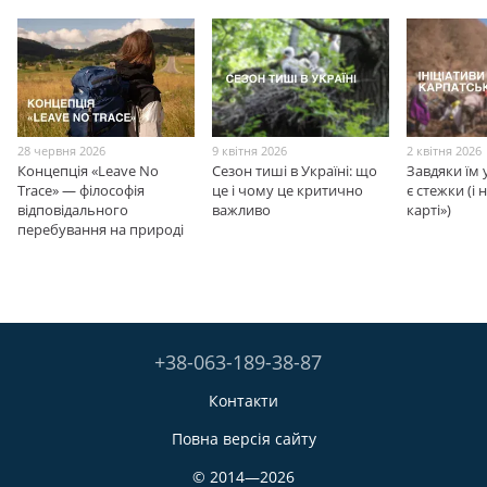
28 червня 2026
9 квітня 2026
2 квітня 2026
Концепція «Leave No
Сезон тиші в Україні: що
Завдяки їм 
Trace» — філософія
це і чому це критично
є стежки (і
відповідального
важливо
карті»)
перебування на природі
+38-063-189-38-87
Контакти
Повна версія сайту
© 2014—2026