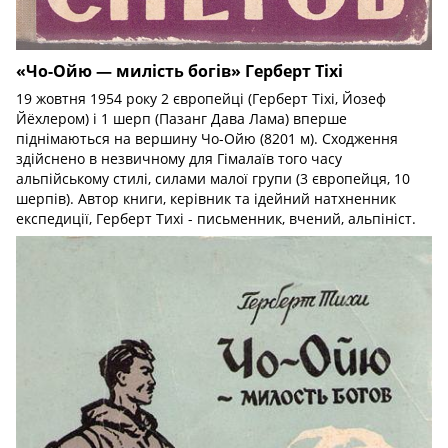
«Чо-Ойю — милість богів» Герберт Тіхі
19 жовтня 1954 року 2 європейці (Герберт Тіхі, Йозеф
Йёхлером) і 1 шерп (Пазанг Дава Лама) вперше
піднімаються на вершину Чо-Ойю (8201 м). Сходження
здійснено в незвичному для Гімалаїв того часу
альпійському стилі, силами малої групи (3 європейця, 10
шерпів). Автор книги, керівник та ідейний натхненник
експедиції, Герберт Тихі - письменник, вчений, альпініст.