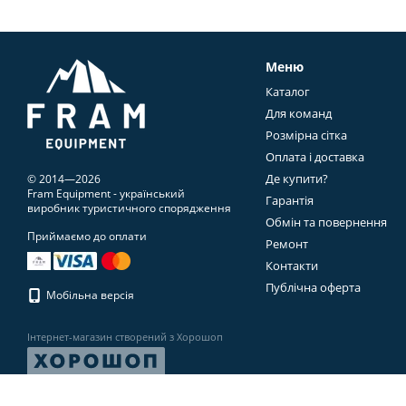
підходив саме вам.
Який буває одя
Меню
Базовий шар
Каталог
Термобілизна, в теплу п
Для команд
погоду.
Розмірна сітка
В залежності від матер
Оплата і доставка
Де купити?
© 2014—2026
Активна
- для бігу, інт
Fram Equipment - український
Гарантія
виробник туристичного спорядження
Пасивна
- для менш рух
Обмін та повернення
шаром флісу чи Powerst
Приймаємо до оплати
Ремонт
Основний ходовий
Контакти
Утеплення
Публічна оферта
Мобільна версія
В холодну пору під вітр
Найкраще підходять кофт
Інтернет-магазин створений з Хорошоп
Дощезахист
На випадок, якщо вам до