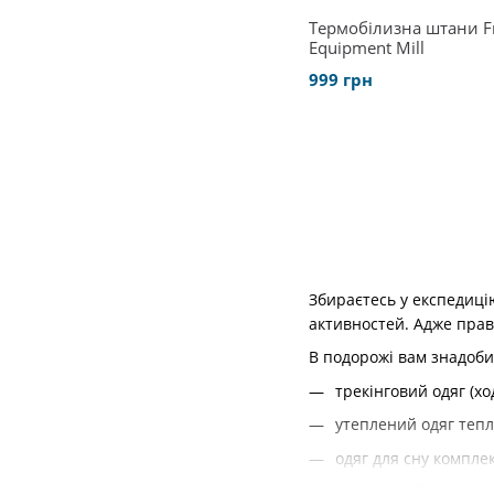
Термобілизна штани 
Equipment Mill
999 грн
Збираєтесь у експедиці
активностей. Адже прав
В подорожі вам знадоби
трекінговий одяг (хо
утеплений одяг тепл
одяг для сну компле
У мандрівках більша час