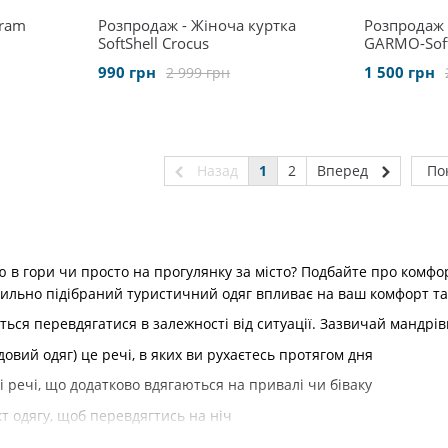
Fram
Розпродаж - Жіноча куртка
Розпродаж 
SoftShell Crocus
GARMO-Soft
990 грн
1 500 грн
2 999 грн
Назад
1
2
Вперед
По
ю в гори чи просто на прогулянку за місто? Подбайте про комфо
ильно підібраний туристичний одяг впливає на ваш комфорт та
ться перевдягатися в залежності від ситуації. Зазвичай мандрі
довий одяг) це речі, в яких ви рухаєтесь протягом дня
і речі, що додатково вдягаються на привалі чи біваку
кт одягу, щоб перевдягтись на ніч
тина часу проводиться в активному русі, а саме в трекінговому 