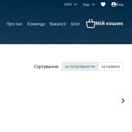
UAH
Укр
Вхід
Мій кошик
Про нас
Команда
Вакансії
Блог
Сортування:
за популярністю
за назвою