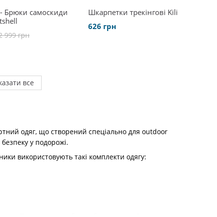
- Брюки самоскиди
Шкарпетки трекінгові Kili
shell
626 грн
2 999 грн
казати все
ртний одяг, що створений спеціально для outdoor
 безпеку у подорожі.
вники використовують такі комплекти одягу:
одязі. Тож важливо, аби він був якісним, функціональним та