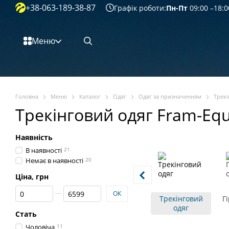
+38-063-189-38-87
Перейти к основному контенту
Графік роботи:
Пн-Пт
09:00 –18:0
Меню
Головна
Меню
Каталог
Одяг
Одяг за призначенням
Трекі
Трекінговий одяг Fram-Eq
Наявність
В наявності
21
Немає в наявності
20
Ціна, грн
Від Ціна, грн
До Ціна, грн
ОК
Трекінговий
Г
одяг
Стать
Чоловіча
11