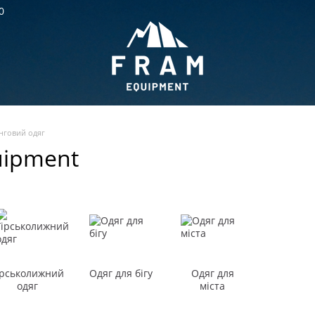
0
нговий одяг
uipment
ірськолижний
Одяг для бігу
Одяг для
одяг
міста