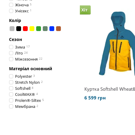
Жіноча
5
Хіт
Унісекс
1
Колір
Сезон
Зима
17
Літо
24
Міжсезоння
22
Матеріал основний
Polyester
3
Stretch Nylon
2
Softshell
8
Куртка Softshell Wheat
CoolMAX®
4
6 599 грн
Prolen®-Siltex
5
Мембрана
2