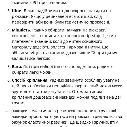
тканини з PU-просоченням.
Шви.
Більш надійними є цільнокроєні накидки на
рюкзаки. Якщо у рейнкавері все ж є шви, слід
перевірити аби вони були герметично проклеєні.
Міцність.
Радимо обирати накидки на рюкзаки,
виготовлені з тканини з технологією rip-stop. Це тип
плетенням тканини, коли до нитей основного
матеріалу додають вплетені армовані нитки. Що
збільшує міцність тканини, дозволяючи їй при цьому
залишатись легкою.
Вага.
Як і при виборі іншого спорядження, радимо
обирати легкі чохли.
Спосіб кріплення.
Радимо звернути особливу увагу на
цей пункт. Оскільки ненадійно закріплений чохол може
здути вітер та той загубиться. Отож, за типом
кріплення дощозахисні накидки можна поділити на дві
групи:
накидки з еластичною резинкою по периметру - такі
накидки просто натягуються на рюкзак і тримаються за
рахунок еластичної резинки. Це швидко і зручно, втім