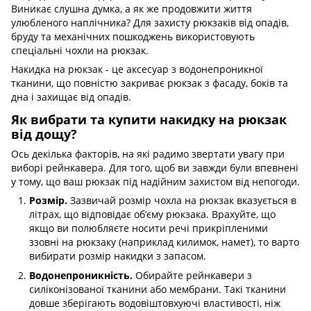
Виникає слушна думка, а як же продовжити життя
улюбленого наплічника? Для захисту рюкзаків від опадів,
бруду та механічних пошкоджень використовують
спеціальні чохли на рюкзак.
Накидка на рюкзак - це аксесуар з водонепроникної
тканини, що повністю закриває рюкзак з фасаду, боків та
дна і захищає від опадів.
Як вибрати та купити накидку на рюкзак
від дощу?
Ось декілька факторів, на які радимо звертати увагу при
виборі рейнкавера. Для того, щоб ви завжди були впевнені
у тому, що ваш рюкзак під надійним захистом від непогоди.
Розмір.
Зазвичай розмір чохла на рюкзак вказується в
літрах, що відповідає об’єму рюкзака. Врахуйте, що
якщо ви полюбляєте носити речі прикріпленими
ззовні на рюкзаку (наприклад килимок, намет), то варто
вибирати розмір накидки з запасом.
Водонепроникність.
Обирайте рейнкавери з
силіконізованої тканини або мембрани. Такі тканини
довше зберігають водовіштовхуючі властивості, ніж