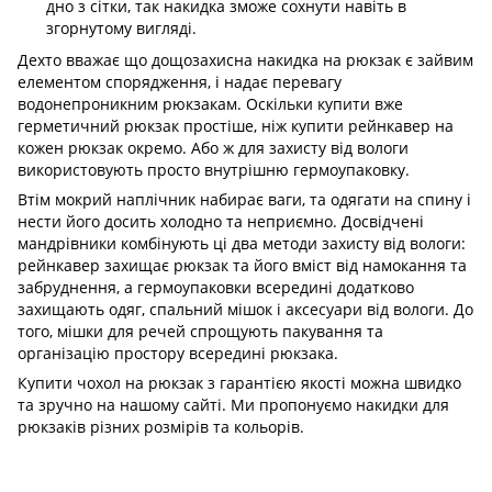
дно з сітки, так накидка зможе сохнути навіть в
згорнутому вигляді.
Дехто вважає що дощозахисна накидка на рюкзак є зайвим
елементом спорядження, і надає перевагу
водонепроникним рюкзакам. Оскільки купити вже
герметичний рюкзак простіше, ніж купити рейнкавер на
кожен рюкзак окремо. Або ж для захисту від вологи
використовують просто внутрішню гермоупаковку.
Втім мокрий наплічник набирає ваги, та одягати на спину і
нести його досить холодно та неприємно. Досвідчені
мандрівники комбінують ці два методи захисту від вологи:
рейнкавер захищає рюкзак та його вміст від намокання та
забруднення, а гермоупаковки всередині додатково
захищають одяг, спальний мішок і аксесуари від вологи. До
того, мішки для речей спрощують пакування та
організацію простору всередині рюкзака.
Купити чохол на рюкзак з гарантією якості можна швидко
та зручно на нашому сайті. Ми пропонуємо накидки для
рюкзаків різних розмірів та кольорів.