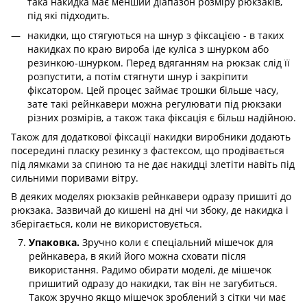
така накидка має менший діапазон розміру рюкзаків,
під які підходить.
накидки, що стягуються на шнур з фіксацією - в таких
накидках по краю вироба іде куліса з шнурком або
резинкою-шнурком. Перед вдяганням на рюкзак слід її
розпустити, а потім стягнути шнур і закріпити
фіксатором. Цей процес займає трошки більше часу,
зате такі рейнкавери можна регулювати під рюкзаки
різних розмірів, а також така фіксація є більш надійною.
Також для додаткової фіксації накидки виробники додають
посередині пласку резинку з фастексом, що продівається
під лямками за спиною та не дає накидці злетіти навіть під
сильними поривами вітру.
В деяких моделях рюкзаків рейнкавери одразу пришиті до
рюкзака. Зазвичай до кишені на дні чи збоку, де накидка і
зберігається, коли не використовується.
Упаковка.
Зручно коли є спеціальний мішечок для
рейнкавера, в який його можна сховати після
використання. Радимо обирати моделі, де мішечок
пришитий одразу до накидки, так він не загубиться.
Також зручно якщо мішечок зроблений з сітки чи має