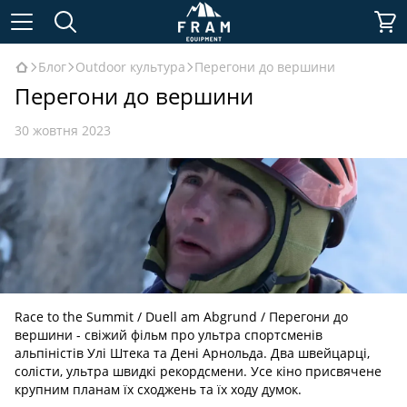
Блог
Outdoor культура
Перегони до вершини
Перегони до вершини
30 жовтня 2023
Race to the Summit / Duell am Abgrund / Перегони до
вершини - свіжий фільм про ультра спортсменів
альпіністів Улі Штека та Дені Арнольда. Два швейцарці,
солісти, ультра швидкі рекордсмени. Усе кіно присвячене
крупним планам їх сходжень та їх ходу думок.