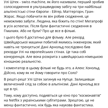
Улі Штек - swiss machine, як його називали, перший зробив
солосходження в ультрашвидкому забігу на три найбільші
альпіністські стіни Європи - Ейгер, Маттергорн, Гран-
Жорас. Якщо побачити як він робив сходження, це
неможливо забути. Людина, яка біжить по стіні! Мегапрофі
в усіх аспектах. Після були фантастичні сходження в
Гімалаях. Або не були? Про це все в фільмі.
І цього було б достатньо для фільму. Але рекорд
Швейцарської машини побитий якимось інженером, який
навіть не тренується! Дані Арнольд послідовно бив
рекорди Улі на європейських стінах. Це така собі
конкуренція. Але вона розкрита з швейцарсько-німецькою
кіношною реальністю.
І коментатор в цьому фільмі не будь хто, а Алекс Хонольд.
Дійсно, кому як не йому говорити про Соло?
В решті-решт Улі Штек загинув на Нупце. Залишивши
величезний слід за собою в альпінізмі. Дані Арнольд все
ще в грі.
Тому, кому доступно, подивіться це кіно про “космонавтів”
на Netflix з українськими субтитрами. Зрештою, це не
менш фантастично, ніж будь яка наукова фантастика.