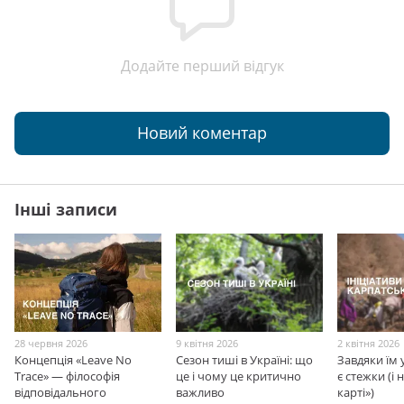
Додайте перший відгук
Новий коментар
Інші записи
28 червня 2026
9 квітня 2026
2 квітня 2026
Концепція «Leave No
Сезон тиші в Україні: що
Завдяки їм 
Trace» — філософія
це і чому це критично
є стежки (і
відповідального
важливо
карті»)