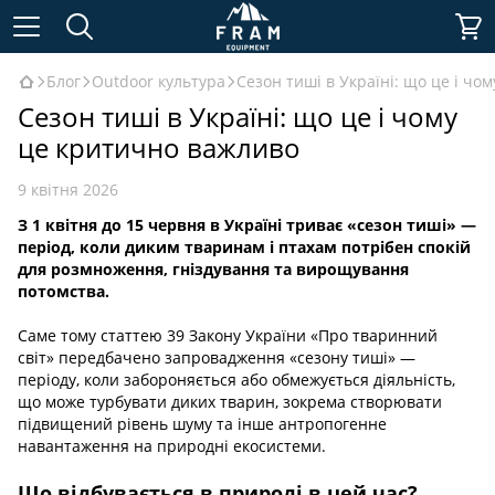
Блог
Outdoor культура
Сезон тиші в Україні: що це і чо
Сезон тиші в Україні: що це і чому
це критично важливо
9 квітня 2026
З 1 квітня до 15 червня в Україні триває «сезон тиші» —
період, коли диким тваринам і птахам потрібен спокій
для розмноження, гніздування та вирощування
потомства.
Саме тому статтею 39 Закону України «Про тваринний
світ» передбачено запровадження «сезону тиші» —
періоду, коли забороняється або обмежується діяльність,
що може турбувати диких тварин, зокрема створювати
підвищений рівень шуму та інше антропогенне
навантаження на природні екосистеми.
Що відбувається в природі в цей час?