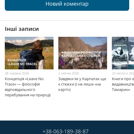
Новий коментар
Інші записи
28 червня 2026
2 квітня 2026
23 лютого 20
Концепція «Leave No
Завдяки їм у Карпатах ще
Книги про е
Trace» — філософія
є стежки (і не лише «на
видавництв
відповідального
карті»)
Тамарин»
перебування на природі
+38-063-189-38-87