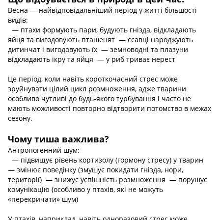
Весна — найвідповідальніший період у житті більшості
видів:
— птахи формують пари, будують гнізда, відкладають
яйця та вигодовують пташенят — ссавці народжують
дитинчат і вигодовують їх — земноводні та плазуни
відкладають ікру та яйця — у риб триває нерест
Це період, коли навіть короткочасний стрес може
зруйнувати цілий цикл розмноження, адже тварини
особливо чутливі до будь-якого турбування і часто не
мають можливості повторно відтворити потомство в межах
сезону.
Чому тиша важлива?
Антропогенний шум:
— підвищує рівень кортизолу (гормону стресу) у тварин
— змінює поведінку (змушує покидати гнізда, нори,
території) — знижує успішність розмноження — порушує
комунікацію (особливо у птахів, які не можуть
«перекричати» шум)
У птахів, наприклад, навіть одноразовий стрес може