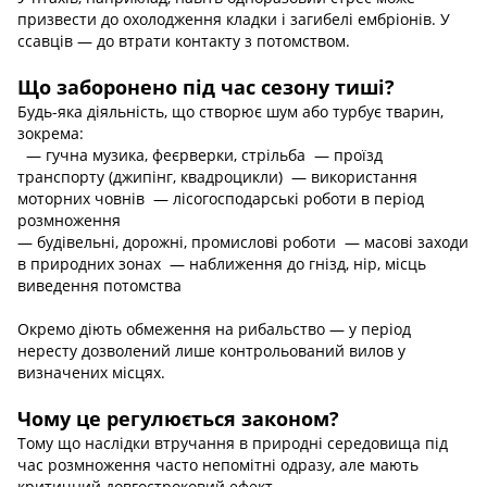
призвести до охолодження кладки і загибелі ембріонів. У
ссавців — до втрати контакту з потомством.
Що заборонено під час сезону тиші?
Будь-яка діяльність, що створює шум або турбує тварин,
зокрема:
— гучна музика, феєрверки, стрільба — проїзд
транспорту (джипінг, квадроцикли) — використання
моторних човнів — лісогосподарські роботи в період
розмноження
— будівельні, дорожні, промислові роботи — масові заходи
в природних зонах — наближення до гнізд, нір, місць
виведення потомства
Окремо діють обмеження на рибальство — у період
нересту дозволений лише контрольований вилов у
визначених місцях.
Чому це регулюється законом?​​​​​​​
Тому що наслідки втручання в природні середовища під
час розмноження часто непомітні одразу, але мають
критичний довгостроковий ефект.