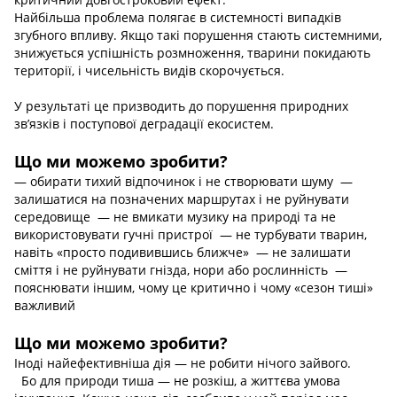
Найбільша проблема полягає в системності випадків
згубного впливу. Якщо такі порушення стають системними,
знижується успішність розмноження, тварини покидають
території, і чисельність видів скорочується.
У результаті це призводить до порушення природних
зв’язків і поступової деградації екосистем.
Що ми можемо зробити?​​​​​​​
— обирати тихий відпочинок і не створювати шуму —
залишатися на позначених маршрутах і не руйнувати
середовище — не вмикати музику на природі та не
використовувати гучні пристрої — не турбувати тварин,
навіть «просто подивившись ближче» — не залишати
сміття і не руйнувати гнізда, нори або рослинність —
пояснювати іншим, чому це критично і чому «сезон тиші»
важливий
Що ми можемо зробити?​​​​​​​
Іноді найефективніша дія — не робити нічого зайвого.
Бо для природи тиша — не розкіш, а життєва умова