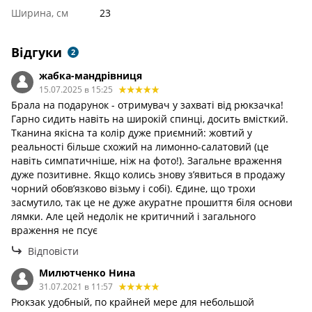
Ширина, см
23
Відгуки
2
жабка-мандрівниця
15.07.2025 в 15:25
Брала на подарунок - отримувач у захваті від рюкзачка!
Гарно сидить навіть на широкій спинці, досить вмісткий.
Тканина якісна та колір дуже приємний: жовтий у
реальності більше схожий на лимонно-салатовий (це
навіть симпатичніше, ніж на фото!). Загальне враження
дуже позитивне. Якщо колись знову з’явиться в продажу
чорний обов’язково візьму і собі). Єдине, що трохи
засмутило, так це не дуже акуратне прошиття біля основи
лямки. Але цей недолік не критичний і загального
враження не псує
Відповісти
Милютченко Нина
31.07.2021 в 11:57
Рюкзак удобный, по крайней мере для небольшой