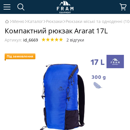
Меню
Каталог
Рюкзаки
Рюкзаки міські та одноденні (10
Компактний рюкзак Ararat 17L
Артикул:
id_6669
2 відгуки
Під замовлення