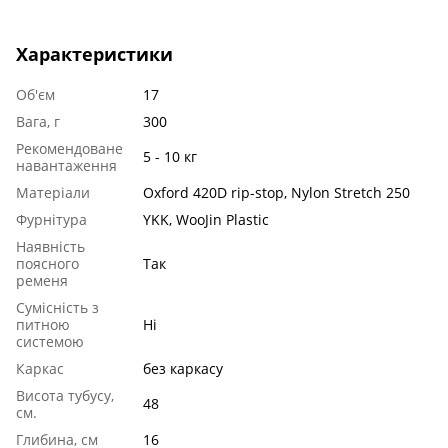
Характеристики
Об'єм
17
Вага, г
300
Рекомендоване
5 - 10 кг
навантаження
Матеріали
Oxford 420D rip-stop, Nylon Stretch 250
Фурнітура
YKK, WooJin Plastic
Наявність
поясного
Так
ременя
Сумісність з
питною
Ні
системою
Каркас
без каркасу
Висота тубусу,
48
см.
Глибина, см
16