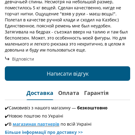
девчачьей спины. Несмотря на небольшой размер,
поместилось 5 кг вещей. Сделан качественно, нигде не
торчат нитки. Ощущение "взяв у руки - маєш вєщь!".
Полетал в качестве ручной клади и сходил на Казбек:)
Единственное, поясной ремень мне был неудобен.
Затягивала на бедрах - съезжал вверх на талию и там был
бесполезен. Может, это особенность моей фигуры. Но для
маленького и легкого рюкзака это некритично, в целом я
довольна и буду им пользоваться еще.
Відповісти
Написати відгук
Доставка
Оплата
Гарантія
✔️Самовивіз з нашого магазину —
безкоштовно
✔️Новою поштою по Україні
✔️В
магазинах партнерів
по всій Україні
Більше інформації про доставкy >>