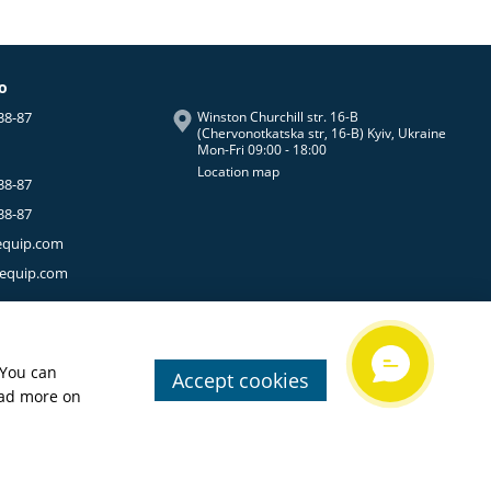
fo
38-87
Winston Churchill str. 16-B
(Chervonotkatska str, 16-B) Kyiv, Ukraine
Mon-Fri 09:00 - 18:00
Location map
38-87
38-87
equip.com
-equip.com
 You can
Accept cookies
ead more on