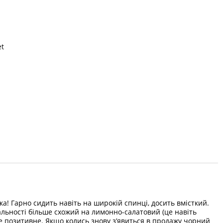
et
ка! Гарно сидить навіть на широкій спинці, досить вмісткий.
альності більше схожий на лимонно-салатовий (це навіть
е позитивне. Якщо колись знову з’явиться в продажу чорний