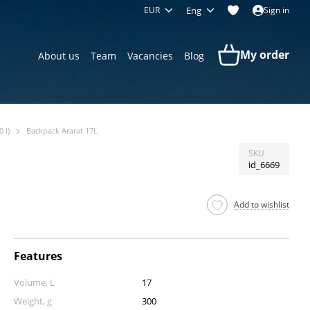
EUR
Eng
Sign in
My order
About us
Team
Vacancies
Blog
 l)
Backpack Ararat 17L
SKU
id_6669
Add to wishlist
Features
Volume, L
17
Weight, g
300