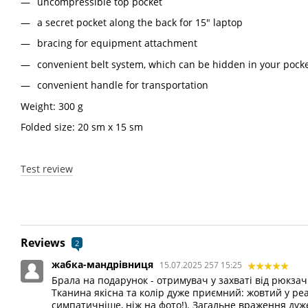
uncompressible top pocket
a secret pocket along the back for 15" laptop
bracing for equipment attachment
convenient belt system, which can be hidden in your pock
convenient handle for transportation
Weight: 300 g
Folded size: 20 sm х 15 sm
Test review
Reviews
2
жабка-мандрівниця
15.07.2025 257 15:25
Брала на подарунок - отримувач у захваті від рюкзач
Тканина якісна та колір дуже приємний: жовтий у ре
симпатичніше, ніж на фото!). Загальне враження дуж