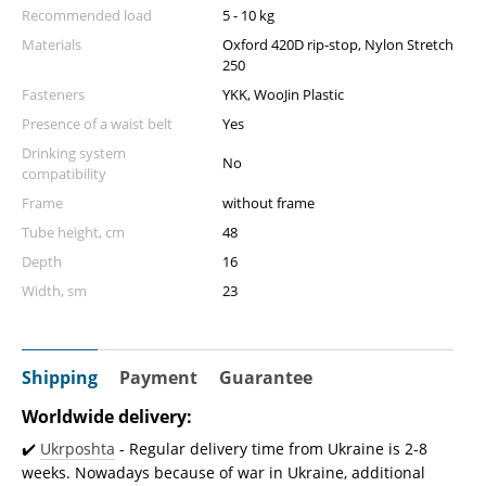
Recommended load
5 - 10 kg
Materials
Oxford 420D rip-stop, Nylon Stretch
250
Fasteners
YKK, WooJin Plastic
Presence of a waist belt
Yes
Drinking system
No
compatibility
Frame
without frame
Tube height, cm
48
Depth
16
Width, sm
23
Shipping
Payment
Guarantee
Worldwide delivery:
✔️
Ukrposhta
- Regular delivery time from Ukraine is 2-8
weeks. Nowadays because of war in Ukraine, additional