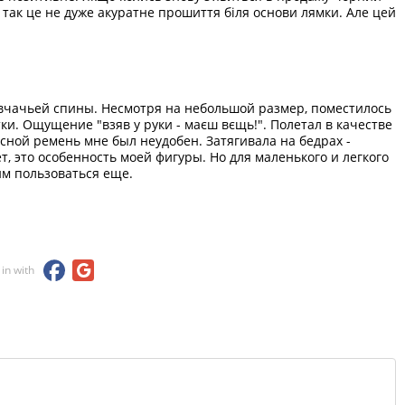
о, так це не дуже акуратне прошиття біля основи лямки. Але цей
вчачьей спины. Несмотря на небольшой размер, поместилось
тки. Ощущение "взяв у руки - маєш вєщь!". Полетал в качестве
ясной ремень мне был неудобен. Затягивала на бедрах -
, это особенность моей фигуры. Но для маленького и легкого
им пользоваться еще.
 in with