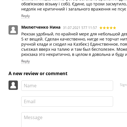
обов’язково візьму і собі). Єдине, що трохи засмутил
недолік не критичний і загального враження не псує
Reply
Милютченко Нина
31.07.2021 577 11:57
Рюкзак удобный, по крайней мере для небольшой де
5 кг вещей. Сделан качественно, нигде не торчат ни
ручной клади и сходил на Казбек:) Единственное, по
съезжал вверх на талию и там был бесполезен. Может
рюкзака это некритично, в целом я довольна и буду 
Reply
A new review or comment
Sign