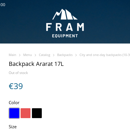
:00
Main
Menu
Catalog
Backpacks
City and one-day backpacks (10-30
Backpack Ararat 17L
Out of stock
€39
Color
Size