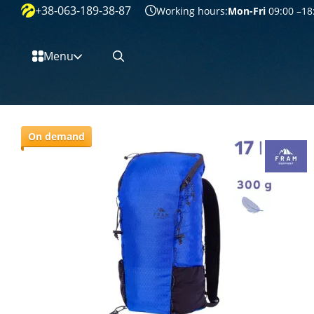
+38-063-189-38-87
Перейти к основному контенту
Working hours:
Mon-Fri
09:00 –18
Menu
On demand