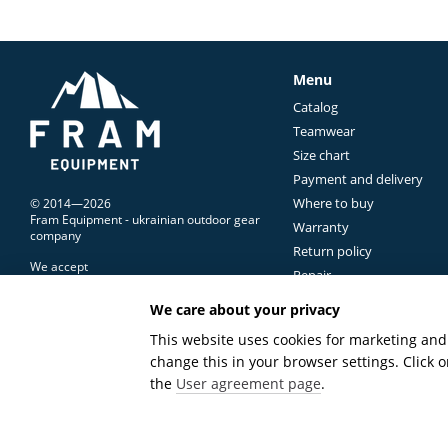
Menu
Catalog
Teamwear
Size chart
Payment and delivery
Where to buy
© 2014—2026
Fram Equipment - ukrainian outdoor gear
Warranty
company
Return policy
We accept
Repair
Contacts Us
We care about your privacy
Terms of use
Mobile version
This website uses cookies for marketing and 
change this in your browser settings. Click
Online store built with Horoshop
the
User agreement page
.