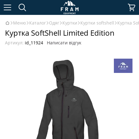
Меню
Каталог
Одяг
Куртки
Куртки softshell
Куртка Sof
Куртка SoftShell Limited Edition
Артикул:
id_11924
Написати відгук