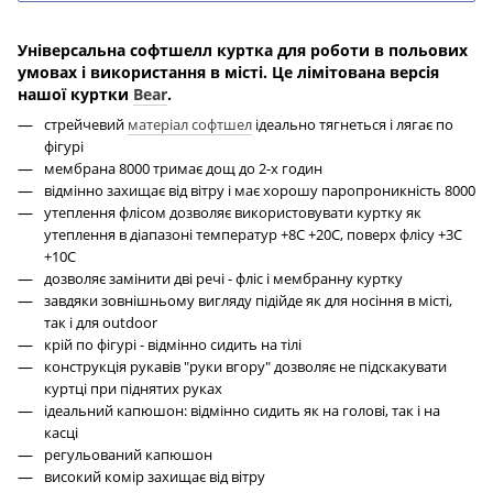
Універсальна софтшелл куртка
для роботи в польових
умовах і використання в місті. Це лімітована версія
нашої куртки
Bear
.
стрейчевий
матеріал софтшел
ідеально тягнеться і лягає по
фігурі
мембрана 8000 тримає дощ до 2-х годин
відмінно захищає від вітру і має хорошу паропроникність 8000
утеплення флісом дозволяє використовувати куртку як 
утеплення в діапазоні температур +8С +20С, поверх флісу +3С 
+10С
дозволяє замінити дві речі - фліс і мембранну куртку
завдяки зовнішньому вигляду підійде як для носіння в місті, 
так і для outdoor
крій по фігурі - відмінно сидить на тілі
конструкція рукавів "руки вгору" дозволяє не підскакувати 
куртці при піднятих руках
ідеальний капюшон: відмінно сидить як на голові, так і на 
касці
регульований капюшон
високий комір захищає від вітру