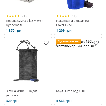
2
1
Поясна сумка Lilaz M with
Накидка на рюкзак Rain
Dyneema®
Cover L 85L
1 870 грн
1 209 грн
Під замовлення
З'ємна кишенька для
Баул Duffle bag 120L
рюкзака
329 грн
4 565 грн