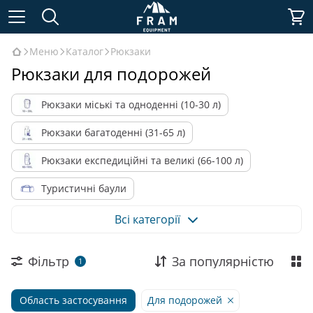
Меню
Каталог
Рюкзаки
Рюкзаки для подорожей
Рюкзаки міські та одноденні (10-30 л)
Рюкзаки багатоденні (31-65 л)
Рюкзаки експедиційні та великі (66-100 л)
Туристичні баули
Рюкзаки та баули для військових
Всі категорії
Рюкзаки за призначенням
Фільтр
За популярністю
1
Рюкзаки за матеріалом
Область застосування
Аксесуари для рюкзаків
Для подорожей