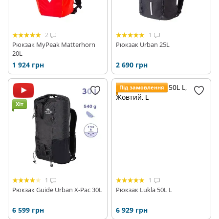
2
1
Рюкзак MyPeak Matterhorn
Рюкзак Urban 25L
20L
1 924 грн
2 690 грн
Під замовлення
Хіт
1
1
Рюкзак Guide Urban X-Pac 30L
Рюкзак Lukla 50L L
6 599 грн
6 929 грн