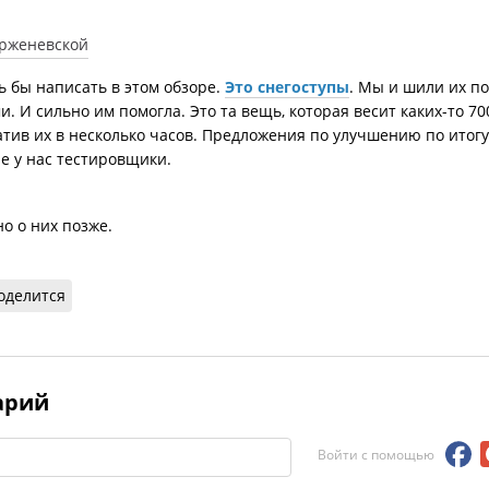
ь бы написать в этом обзоре.
Это снегоступы
. Мы и шили их по
. И сильно им помогла. Это та вещь, которая весит каких-то 7
ратив их в несколько часов. Предложения по улучшению по ит
е у нас тестировщики.
о о них позже.
оделится
арий
Войти с помощью