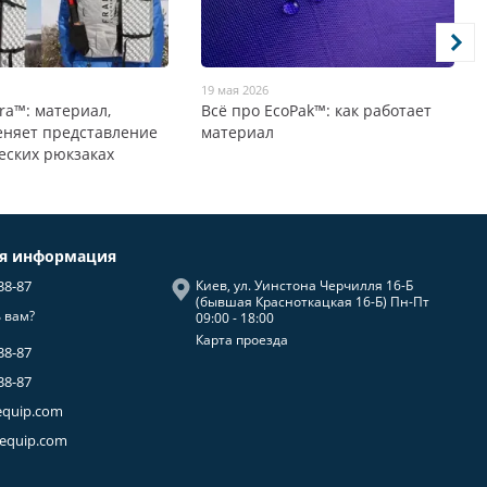
19 мая 2026
tra™: материал,
Всё про EcoPak™: как работает
еняет представление
материал
еских рюкзаках
ая информация
38-87
Киев, ул. Уинстона Черчилля 16-Б
(бывшая Красноткацкая 16-Б) Пн-Пт
 вам?
09:00 - 18:00
Карта проезда
38-87
38-87
equip.com
-equip.com