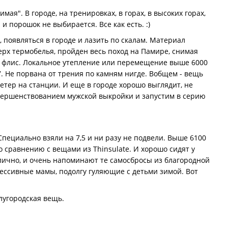
ая". В городе, на тренировках, в горах, в высоких горах,
и порошок не выбирается. Все как есть. :)
ь, появляться в городе и лазить по скалам. Материал
рх термобелья, пройден весь поход на Памире, снимая
ий флис. Локальное утепление или перемещение выше 6000
. Не порвана от трения по камням нигде. Вобщем - вещь
етер на станции. И еще в городе хорошо выглядит, не
овершенствованием мужской выкройки и запустим в серию
Специально взяли на 7,5 и ни разу не подвели. Выше 6100
о сравнению с вещами из Thinsulate. И хорошо сидят у
илично, и очень напоминают те самосбросы из благородной
рессивные мамы, подолгу гуляющие с детьми зимой. Вот
лугородская вещь.