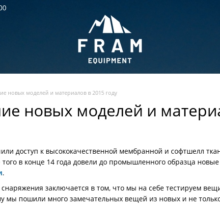
00
ие новых моделей и материалов в 2015 году
ие новых моделей и материа
или доступ к высококачественной мембранной и софтшелл тканя
е того в конце 14 года довели до промышленного образца новые 
и
.
 снаряжения заключается в том, что мы на себе тестируем вещи
у мы пошили много замечательных вещей из новых и не только 