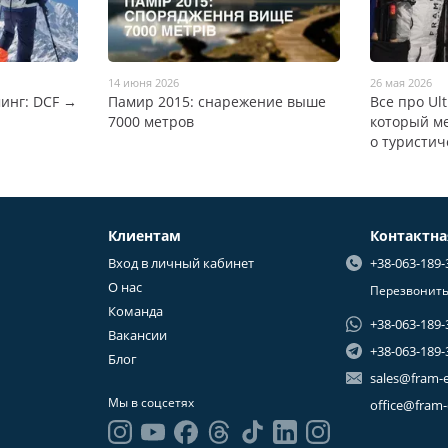
14 июня 2026
26 мая 2026
инг: DCF →
Памир 2015: снарежение выше
Все про Ul
7000 метров
который м
о туристич
Клиентам
Контактн
Вход в личный кабинет
+38-063-189-
О нас
Перезвонить
Команда
+38-063-189-
Вакансии
+38-063-189-
Блог
sales@fram-
Мы в соцсетях
office@fram