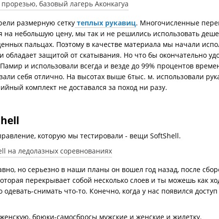
ели размерную сетку
теплых рукавиц
. Многочисленные пере
 на небольшую цену, мы так и не решились использовать деше
оценных пальцах. Поэтому в качестве материала мы начали испо
 и обладает защитой от скатывания. Но что бы окончательно уд
Памир и использовали всегда и везде до 99% процентов времени
азали себя отлично. На высотах выше 6тыс. м. использовали ру
рийный комплект не доставался за поход ни разу.
hell
равление, которую мы тестировали - вещи SoftShell.
вно, но серьезно в наши планы он вошел год назад, после сбор
торая перекрывает собой несколько слоев и ты можешь как ходи
одевать-снимать что-то. Конечно, когда у нас появился доступ
женскую, брюки-самосбросы мужские и женские и жилетку.