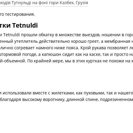
го тестирования.
ки Tetnuldi
 Tetnuldi прошли обкатку в множестве выездов, ношении в город
нный утеплитель действительно хорошо греет, а мембранная н
тлично согревает намного ниже пояса. Крой рукава позволяет л
тормовой погоде, а капюшон сидит как на каске, так и просто н
й-объемной. По крайней мере, мы в этих куртках не похожи на 
и использовали вместе с жилетками, как пуховыми, так и нашего
 благодаря высокому воротнику, длинной спине, подрезиненному