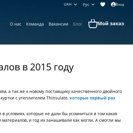
UAH
Рус
Вход
Мой заказ
О нас
Команда
Вакансии
Блог
лов в 2015 году
м, а так же к новому поставщику качественного двойного
куртки с утеплителем Thinsulate,
которые первый раз
 в условиях, которые не дали бы усомниться в том какая
материалов, и год их занашивали как могли. А смогли мы