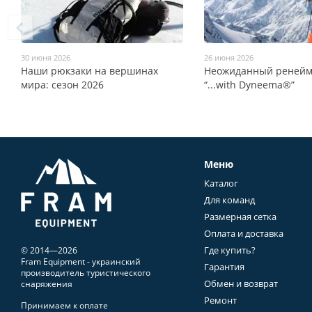
30 июня 2026
26 июня 2026
Наши рюкзаки на вершинах
Неожиданный ренейм
мира: сезон 2026
“...with Dyneema®”
Меню
Каталог
Для команд
Размерная сетка
Оплата и доставка
Где купить?
© 2014—2026
Fram Equipment - украинский
Гарантия
производитель туристического
Обмен и возврат
снаряжения
Ремонт
Принимаем к оплате