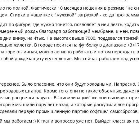
ло по полной. Фактически 10 месяцев ношения в режиме "не сним
цем. Стирки в машинке с "мужской" загрузкой - когда программа 
дит по фигуре, где нужно тянется, позволяет в ней лезть, ходит
умеренный дождь благодаря работающей мембране. В ней, пове
е дни внизу, на 4тыс. На высотах выше 7000, поддевался тонк
ощью жилетки. В городе носится на футболку в диапазоне +3+17
на горе отличная, можно активно работать и потом переждать в
а собой дождезащиту и утепление. Мы сейчас работаем над ус
ереснее. Было опасение, что они будут холодными. Напрасно. 
рх ходовых штанов. Кроме того, они не такие объемные, даже п
еселые расцветки радуют. В "цивилизации" же они выглядят пр
оторые мы шили пару лет назад, и которые раскупили все прог
 сделали первую промышленную партию софтшел-самосбросов.
й мы работаем :) К ткани вопросов уже нет. Выйдет классная по