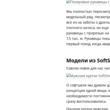
Мы полностью пересмотр
модельный ряд. Несмотря
все из-за заботы о драг
плотного начеса, он еще
рукавицы с прорезью на 
7,5 тыс. м. Рукавицы пок
первый поход, когда ава
Модели из SoftS
Совсем новое для нас нап
О софтшеле мы думали да
концепция одной вещи, ко
необходимости постоянно 
сразу воспользовались.
Пошили куртки мужскую, 