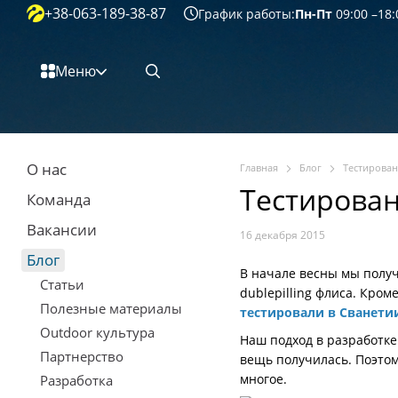
+38-063-189-38-87
Перейти к основному контенту
График работы:
Пн-Пт
09:00 –18:
Меню
О нас
Главная
Блог
Тестирован
Тестирован
Команда
Вакансии
16 декабря 2015
Блог
В начале весны мы получ
Статьи
dublepilling флиса. Кром
Полезные материалы
тестировали в Сванети
Outdoor культура
Наш подход в разработке
Партнерство
вещь получилась. Поэтом
многое.
Разработка