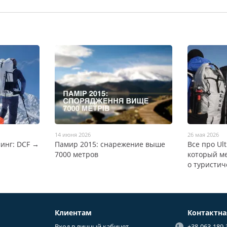
14 июня 2026
26 мая 2026
инг: DCF →
Памир 2015: снарежение выше
Все про Ul
7000 метров
который м
о туристич
Клиентам
Контактн
Вход в личный кабинет
+38-063-189-