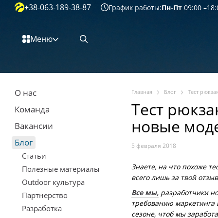
+38-063-189-38-87
Перейти к основному контенту
График работы:
Пн-Пт
09:00 –18:
Меню
О нас
Главная
Блог
Тест рюкза
Тест рюкза
Команда
новые мод
Вакансии
Блог
5 февраля 2018
Статьи
Знаете, на что похоже т
Полезные материалы
всего лишь за твой отзыв
Outdoor культура
Все мы,
разработчики но
Партнерство
требованию маркетинга и
Разработка
сезоне, чтоб мы заработа