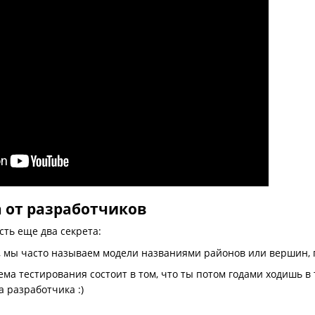
а от разработчиков
есть еще два секрета:
ь, мы часто называем модели названиями районов или вершин, г
ма тестирования состоит в том, что ты потом годами ходишь в 
а разработчика :)