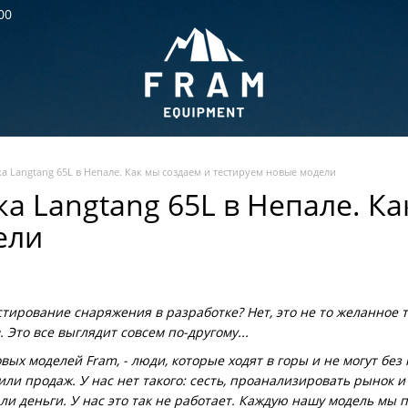
00
ка Langtang 65L в Непале. Как мы создаем и тестируем новые модели
ка Langtang 65L в Непале. К
ели
естирование снаряжения в разработке? Нет, это не то желанное
. Это все выглядит совсем по-другому...
вых моделей Fram, - люди, которые ходят в горы и не могут бе
ли продаж. У нас нет такого: сесть, проанализировать рынок 
ли деньги. У нас это так не работает. Каждую нашу модель мы 