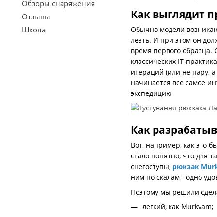
Обзоры снаряжения
Как выглядит п
Отзывы
Обычно модели возникают
Школа
лезть. И при этом он до
время первого образца. 
классических ІТ-практика
итераций (или не пару, 
начинается все самое ин
экспедицию
Как разрабатыв
Вот, например, как это 
стало понятно, что для т
снегоступы,
рюкзак Mur
ним по скалам - одно удо
Поэтому мы решили сдела
легкий, как Murkvam;