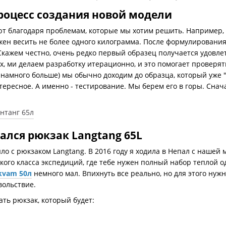
роцесс создания новой модели
 благодаря проблемам, которые мы хотим решить. Например, м
лжен весить не более одного килограмма. После формулирован
Скажем честно, очень редко первый образец получается удовлет
х, ми делаем разработку итерационно, и это помогает проверять
а намного больше) мы обычно доходим до образца, который уже
тересное. А именно - тестирование. Мы берем его в горы. Снача
ался рюкзак Langtang 65L
было с рюкзаком Langtang. В 2016 году я ходила в Непал с наше
акого класса экспедиций, где тебе нужен полный набор теплой 
kvam 50л
немного мал. Впихнуть все реально, но для этого нужн
вольствие.
ть рюкзак, который будет: