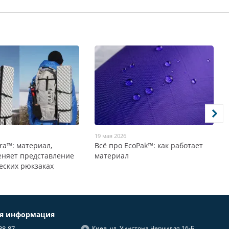
19 мая 2026
tra™: материал,
Всё про EcoPak™: как работает
еняет представление
материал
еских рюкзаках
ая информация
38-87
Киев, ул. Уинстона Черчилля 16-Б