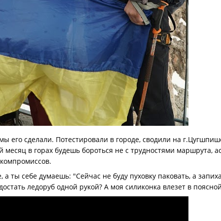
мы его сделали. Потестировали в городе, сводили на г.Цугшпише.
й месяц в горах будешь бороться не с трудностями маршрута, а
компромиссов.
е, а ты себе думаешь: "Сейчас не буду пуховку паковать, а запих
 достать ледоруб одной рукой? А моя силиконка влезет в поясно