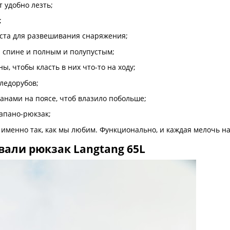
т удобно лезть;
;
ста для развешивания снаряжения;
а спине и полным и полупустым;
, чтобы класть в них что-то на ходу;
ледорубов;
анами на поясе, чтоб влазило побольше;
апано-рюкзак;
, именно так, как мы любим. Функционально, и каждая мелочь на
вали рюкзак Langtang 65L