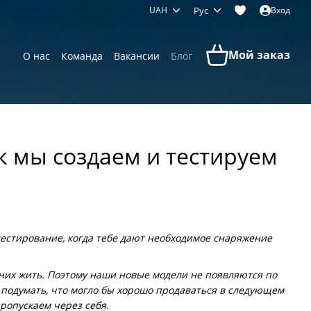
UAH
Рус
Вход
Мой заказ
О нас
Команда
Вакансии
Блог
ак мы создаем и тестируем
 тестирование, когда тебе дают необходимое снаряжение
з них жить. Поэтому наши новые модели не появляются по
и подумать, что могло бы хорошо продаваться в следующем
пропускаем через себя.